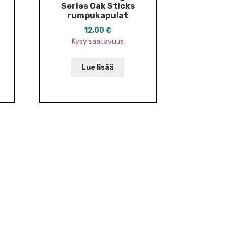
Series Oak Sticks
rumpukapulat
12,00
€
Kysy saatavuus
Lue lisää