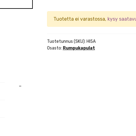
Tuotetta ei varastossa,
kysy saatav
Tuotetunnus (SKU):
HI5A
Osasto:
Rumpukapulat
–