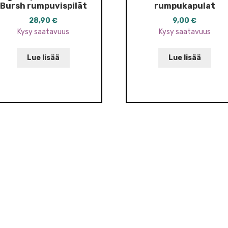
Bursh rumpuvispilät
rumpukapulat
28,90
€
9,00
€
Kysy saatavuus
Kysy saatavuus
Lue lisää
Lue lisää