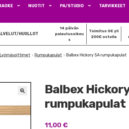
RAOKE
NUOTIT
PA/STUDIO
TARVIKKEET
14 päivän
Toimitus 0€ yli
ALVELUT/HUOLLOT
palautusoikeu
200€ ostolla
s
Lyömäsoittimet
Rumpukapulat
Balbex Hickory 5A rumpukapulat
Balbex Hickor
🔍
rumpukapulat
11,00
€