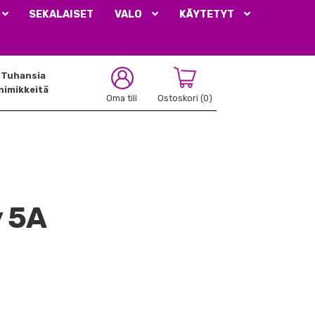
SEKALAISET
VALO
KÄYTETYT
Tuhansia
nimikkeitä
Oma tili
Ostoskori
(0)
y 5A