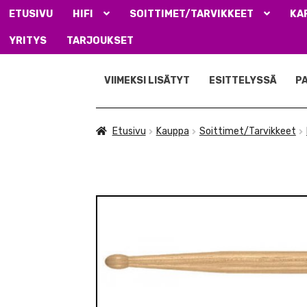
ETUSIVU
HIFI
SOITTIMET/TARVIKKEET
KA
YRITYS
TARJOUKSET
Siirry
Siirry
navigointiin
sisältöön
VIIMEKSI LISÄTYT
ESITTELYSSÄ
P
Etusivu
Kauppa
Soittimet/Tarvikkeet