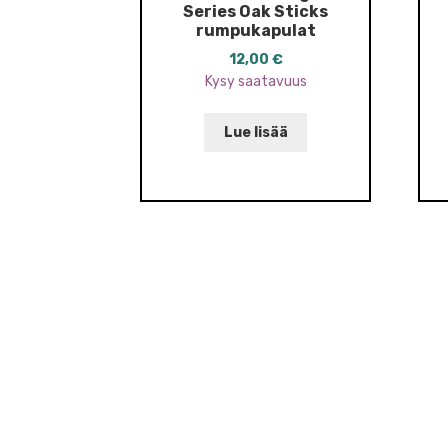
Series Oak Sticks
rumpukapulat
12,00
€
Kysy saatavuus
Lue lisää