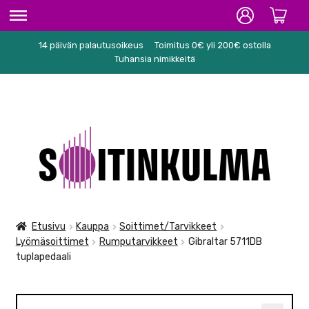
14 päivän palautusoikeus
Toimitus 0€ yli 200€ ostolla
ETUSIVU
Tuhansia nimikkeitä
HIFI
SOITTIMET/TARVIKKEET
Siirry
Siirry
KARAOKE
navigointiin
sisältöön
NUOTIT
PA/STUDIO
Etusivu
Kauppa
Soittimet/Tarvikkeet
Lyömäsoittimet
Rumputarvikkeet
Gibraltar 5711DB
TARVIKKEET
tuplapedaali
SEKALAISET