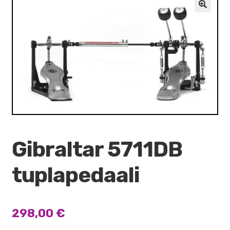
VALO
🔍
KÄYTETYT
YRITYS
TARJOUKSET
Gibraltar 5711DB
tuplapedaali
298,00
€