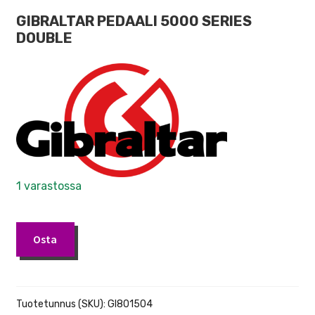
GIBRALTAR PEDAALI 5000 SERIES
DOUBLE
1 varastossa
Gibraltar
Osta
5711DB
tuplapedaali
määrä
Tuotetunnus (SKU):
GI801504