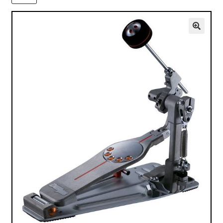
VALO
KÄYTETYT
🔍
YRITYS
TARJOUKSET