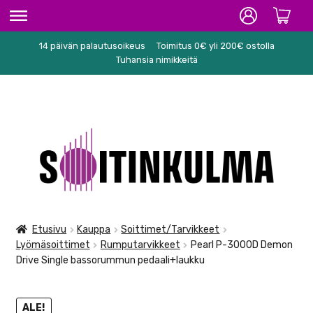
14 päivän palautusoikeus
Toimitus 0€ yli 200€ ostolla
ETUSIVU
Tuhansia nimikkeitä
HIFI
SOITTIMET/TARVIKKEET
Siirry
Siirry
KARAOKE
navigointiin
sisältöön
NUOTIT
PA/STUDIO
Etusivu
Kauppa
Soittimet/Tarvikkeet
Lyömäsoittimet
Rumputarvikkeet
Pearl P-3000D Demon
TARVIKKEET
Drive Single bassorummun pedaali+laukku
SEKALAISET
ALE!