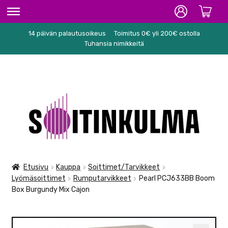
14 päivän palautusoikeus
Toimitus 0€ yli 200€ ostolla
ETUSIVU
Tuhansia nimikkeitä
HIFI
SOITTIMET/TARVIKKEET
Siirry
Siirry
KARAOKE
navigointiin
sisältöön
NUOTIT
PA/STUDIO
Etusivu
Kauppa
Soittimet/Tarvikkeet
Lyömäsoittimet
Rumputarvikkeet
Pearl PCJ633BB Boom
TARVIKKEET
Box Burgundy Mix Cajon
SEKALAISET