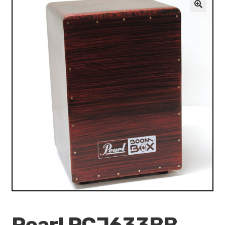
VALO
🔍
KÄYTETYT
YRITYS
TARJOUKSET
Pearl PCJ633BB