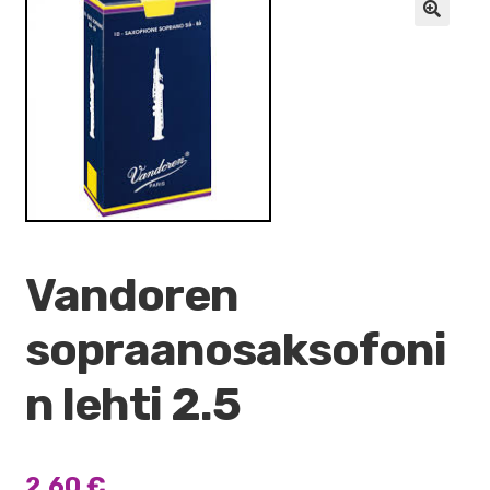
VALO
🔍
KÄYTETYT
YRITYS
TARJOUKSET
Vandoren
sopraanosaksofoni
n lehti 2.5
2,60
€