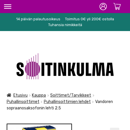
14 päivän palautusoikeus
Toimitus 0€ yli 200€ ostolla
ETUSIVU
Tuhansia nimikkeitä
HIFI
SOITTIMET/TARVIKKEET
Siirry
Siirry
KARAOKE
navigointiin
sisältöön
NUOTIT
PA/STUDIO
Etusivu
Kauppa
Soittimet/Tarvikkeet
Puhallinsoittimet
Puhallinsoittimien lehdet
Vandoren
TARVIKKEET
sopraanosaksofonin lehti 2.5
SEKALAISET