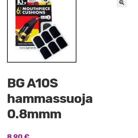
VALO
🔍
KÄYTETYT
YRITYS
TARJOUKSET
BG A10S
hammassuoja
0.8mmm
8,90
€