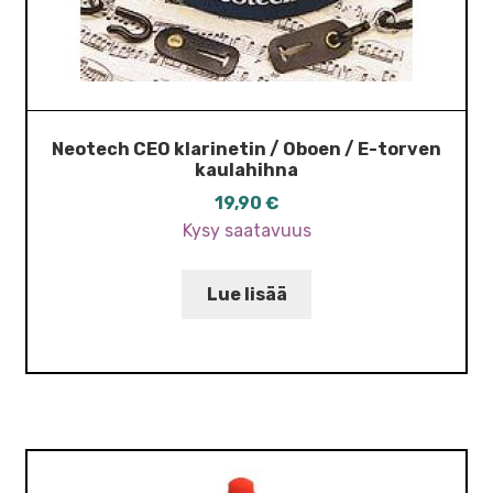
Neotech CEO klarinetin / Oboen / E-torven
kaulahihna
19,90
€
Kysy saatavuus
Lue lisää