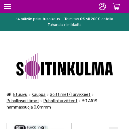
14 päivän palautusoikeus
Toimitus 0€ yli 200€ ostolla
ETUSIVU
Tuhansia nimikkeitä
HIFI
SOITTIMET/TARVIKKEET
Siirry
Siirry
KARAOKE
navigointiin
sisältöön
NUOTIT
PA/STUDIO
Etusivu
Kauppa
Soittimet/Tarvikkeet
Puhallinsoittimet
Puhallintarvikkeet
BG A10S
TARVIKKEET
hammassuoja 0.8mmm
SEKALAISET