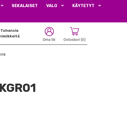
SEKALAISET
VALO
KÄYTETYT
Tuhansia
nimikkeitä
Oma tili
Ostoskori
(0)
sva
RKGR01