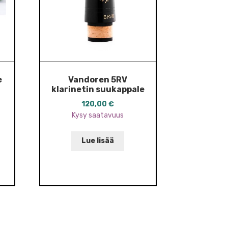
e
Vandoren 5RV
klarinetin suukappale
120,00
€
Kysy saatavuus
Lue lisää