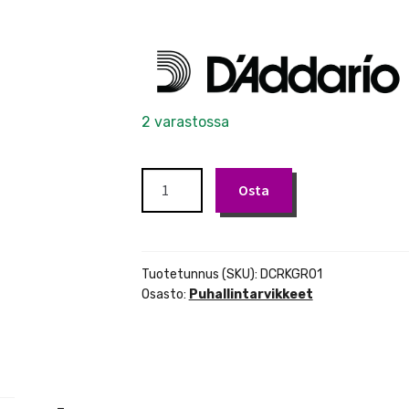
2 varastossa
D'Addario
Osta
DCRKGR01
korkkirasva
määrä
Tuotetunnus (SKU):
DCRKGR01
Osasto:
Puhallintarvikkeet
–