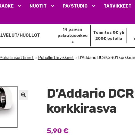
RAOKE
NUOTIT
PA/STUDIO
TARVIKKEET
14 päivän
Toimitus 0€ yli
ALVELUT/HUOLLOT
palautusoikeu
200€ ostolla
s
Puhallinsoittimet
Puhallintarvikkeet
D’Addario DCRKGR01 korkkira
D’Addario DC
🔍
korkkirasva
5,90
€