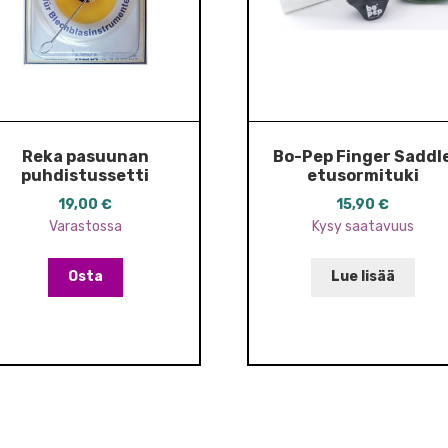
Reka pasuunan
Bo-Pep Finger Saddl
puhdistussetti
etusormituki
19,00
€
15,90
€
Varastossa
Kysy saatavuus
Osta
Lue lisää