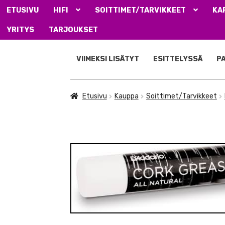
ETUSIVU
HIFI
SOITTIMET/TARVIKKEET
KA
YRITYS
TARJOUKSET
Siirry
Siirry
navigointiin
sisältöön
VIIMEKSI LISÄTYT
ESITTELYSSÄ
P
Etusivu
Kauppa
Soittimet/Tarvikkeet