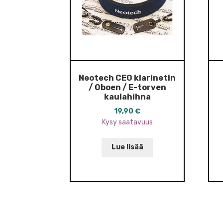
Neotech CEO klarinetin
/ Oboen / E-torven
kaulahihna
19,90
€
Kysy saatavuus
Lue lisää