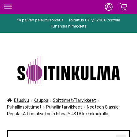
14 päivän palautusoikeus
Toimitus 0€ yli 200€ ostolla
ETUSIVU
Tuhansia nimikkeitä
HIFI
SOITTIMET/TARVIKKEET
Siirry
Siirry
KARAOKE
navigointiin
sisältöön
NUOTIT
PA/STUDIO
Etusivu
Kauppa
Soittimet/Tarvikkeet
Puhallinsoittimet
Puhallintarvikkeet
Neotech Classic
TARVIKKEET
Regular Alttosaksofonin hihna MUSTA lukkokoukulla
SEKALAISET