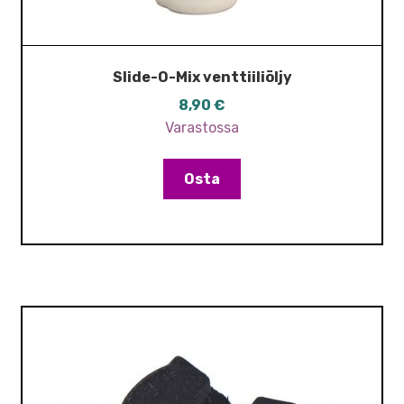
Slide-O-Mix venttiiliöljy
8,90
€
Varastossa
Osta