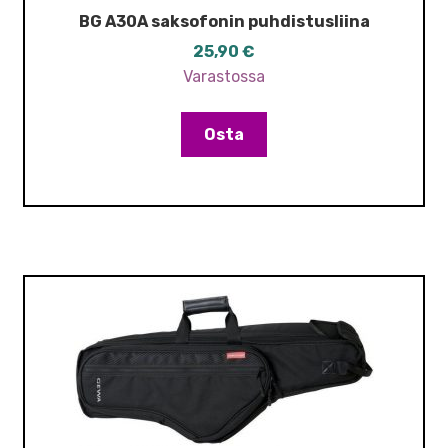
BG A30A saksofonin puhdistusliina
25,90
€
Varastossa
Osta