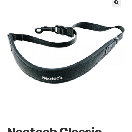
VALO
🔍
KÄYTETYT
YRITYS
TARJOUKSET
Neotech Classic