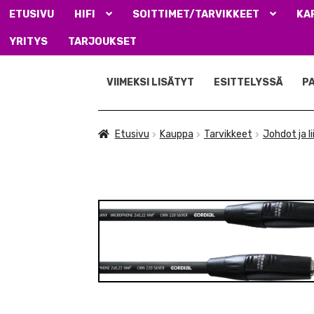
ETUSIVU
HIFI
SOITTIMET/TARVIKKEET
KA
YRITYS
TARJOUKSET
Siirry
Siirry
navigointiin
sisältöön
VIIMEKSI LISÄTYT
ESITTELYSSÄ
P
Etusivu
Kauppa
Tarvikkeet
Johdot ja l