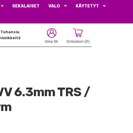
SEKALAISET
VALO
KÄYTETYT
Tuhansia
nimikkeitä
Oma tili
Ostoskori
(0)
VV 6.3mm TRS /
9m