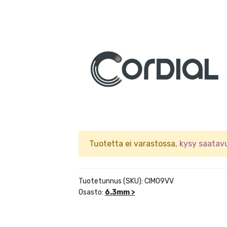
Tuotetta ei varastossa,
kysy saatav
Tuotetunnus (SKU):
CIM09VV
Osasto:
6.3mm >