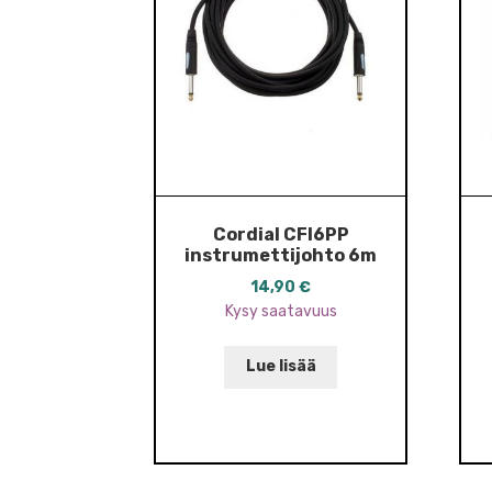
Cordial CFI6PP
instrumettijohto 6m
14,90
€
Kysy saatavuus
Lue lisää