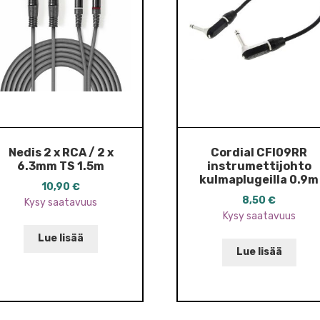
Nedis 2 x RCA / 2 x
Cordial CFI09RR
6.3mm TS 1.5m
instrumettijohto
kulmaplugeilla 0.9m
10,90
€
8,50
€
Kysy saatavuus
Kysy saatavuus
Lue lisää
Lue lisää