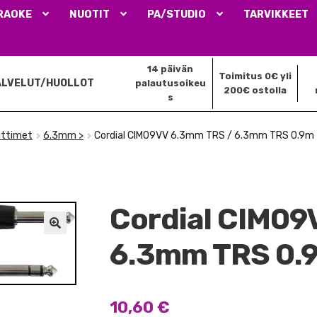
RAOKE
NUOTIT
PA/STUDIO
TARVIKKEET
14 päivän
Toimitus 0€ yli
ALVELUT/HUOLLOT
palautusoikeu
200€ ostolla
s
iittimet
6.3mm >
Cordial CIM09VV 6.3mm TRS / 6.3mm TRS 0.9m
Cordial CIM09
🔍
6.3mm TRS 0.
10,60
€