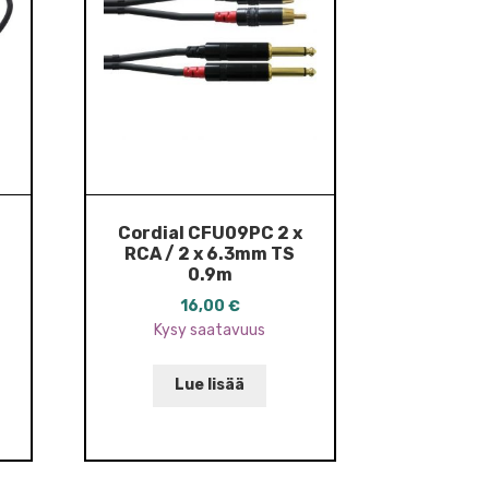
Cordial CFU09PC 2 x
RCA / 2 x 6.3mm TS
0.9m
16,00
€
Kysy saatavuus
Lue lisää