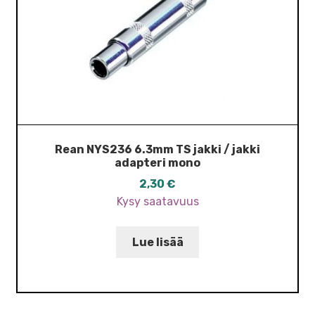
Rean NYS236 6.3mm TS jakki / jakki
adapteri mono
2,30
€
Kysy saatavuus
Lue lisää