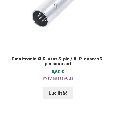
Omnitronic XLR-uros 5-pin / XLR-naaras 3-
pin adapteri
5,50
€
Kysy saatavuus
Lue lisää