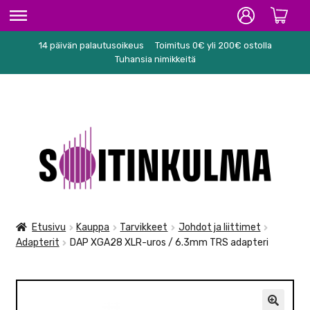
14 päivän palautusoikeus
Toimitus 0€ yli 200€ ostolla
ETUSIVU
Tuhansia nimikkeitä
HIFI
SOITTIMET/TARVIKKEET
Siirry
Siirry
KARAOKE
navigointiin
sisältöön
NUOTIT
PA/STUDIO
Etusivu
Kauppa
Tarvikkeet
Johdot ja liittimet
Adapterit
DAP XGA28 XLR-uros / 6.3mm TRS adapteri
TARVIKKEET
SEKALAISET