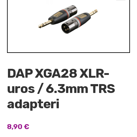
VALO
🔍
KÄYTETYT
YRITYS
TARJOUKSET
DAP XGA28 XLR-
uros / 6.3mm TRS
adapteri
8,90
€