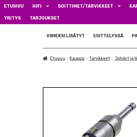
ETUSIVU
HIFI
SOITTIMET/TARVIKKEET
KA
YRITYS
TARJOUKSET
Siirry
Siirry
navigointiin
sisältöön
VIIMEKSI LISÄTYT
ESITTELYSSÄ
P
Etusivu
Kauppa
Tarvikkeet
Johdot ja l