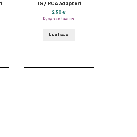
i
TS / RCA adapteri
2,50
€
Kysy saatavuus
Lue lisää