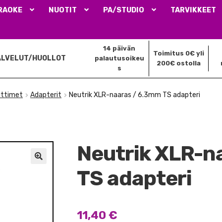
RAOKE
NUOTIT
PA/STUDIO
TARVIKKEET
14 päivän
Toimitus 0€ yli
ALVELUT/HUOLLOT
palautusoikeu
200€ ostolla
s
iittimet
Adapterit
Neutrik XLR-naaras / 6.3mm TS adapteri
Neutrik XLR-n
🔍
TS adapteri
11,40
€