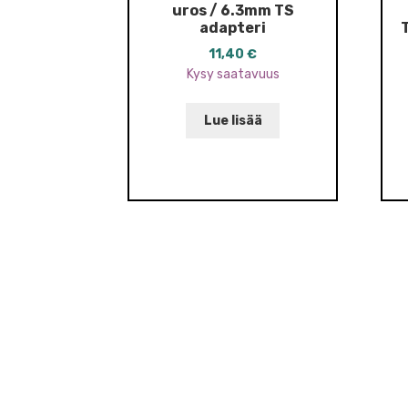
uros / 6.3mm TS
adapteri
11,40
€
Kysy saatavuus
Lue lisää