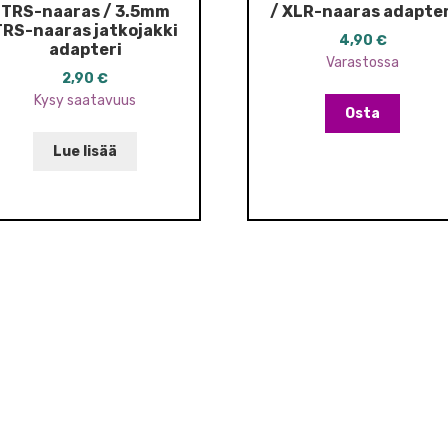
TRS-naaras / 3.5mm
/ XLR-naaras adapter
TRS-naaras jatkojakki
4,90
€
adapteri
Varastossa
2,90
€
Kysy saatavuus
Osta
Lue lisää