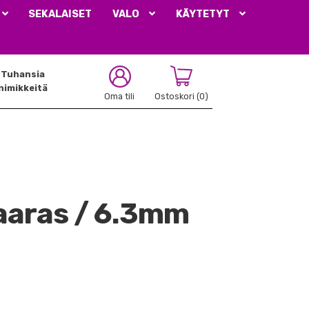
SEKALAISET
VALO
KÄYTETYT
Tuhansia
nimikkeitä
Oma tili
Ostoskori
(0)
aaras / 6.3mm