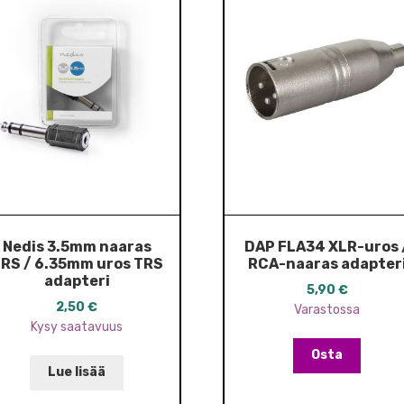
Nedis 3.5mm naaras
DAP FLA34 XLR-uros 
RS / 6.35mm uros TRS
RCA-naaras adapter
adapteri
5,90
€
2,50
€
Varastossa
Kysy saatavuus
Osta
Lue lisää