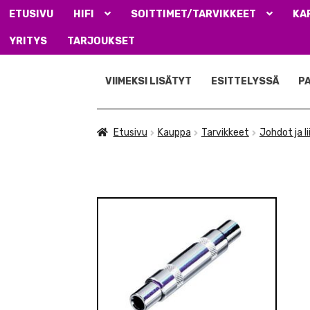
ETUSIVU
HIFI
SOITTIMET/TARVIKKEET
KA
YRITYS
TARJOUKSET
Siirry
Siirry
navigointiin
sisältöön
VIIMEKSI LISÄTYT
ESITTELYSSÄ
P
Etusivu
Kauppa
Tarvikkeet
Johdot ja l