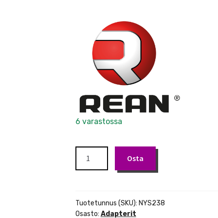
6 varastossa
Rean
Osta
NYS238
6.3mm
TRS
jakki
Tuotetunnus (SKU):
NYS238
/
Osasto:
Adapterit