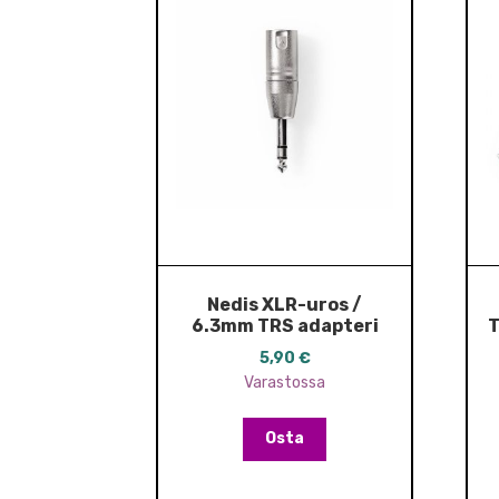
Nedis XLR-uros /
6.3mm TRS adapteri
T
5,90
€
Varastossa
Osta