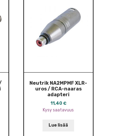
/
Neutrik NA2MPMF XLR-
i
uros / RCA-naaras
adapteri
11,40
€
Kysy saatavuus
Lue lisää