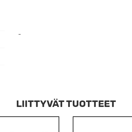
jakki
adapteri
stereo
määrä
–
LIITTYVÄT TUOTTEET