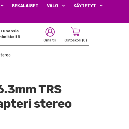
SEKALAISET
VALO
KÄYTETYT
Tuhansia
nimikkeitä
Oma tili
Ostoskori
(0)
stereo
6.3mm TRS
dapteri stereo