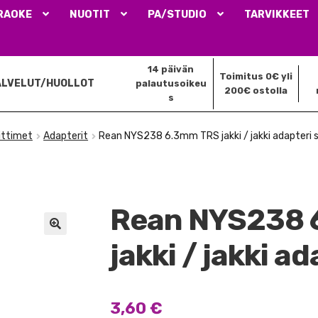
RAOKE
NUOTIT
PA/STUDIO
TARVIKKEET
14 päivän
Toimitus 0€ yli
ALVELUT/HUOLLOT
palautusoikeu
200€ ostolla
s
iittimet
Adapterit
Rean NYS238 6.3mm TRS jakki / jakki adapteri 
Rean NYS238 
🔍
jakki / jakki a
3,60
€