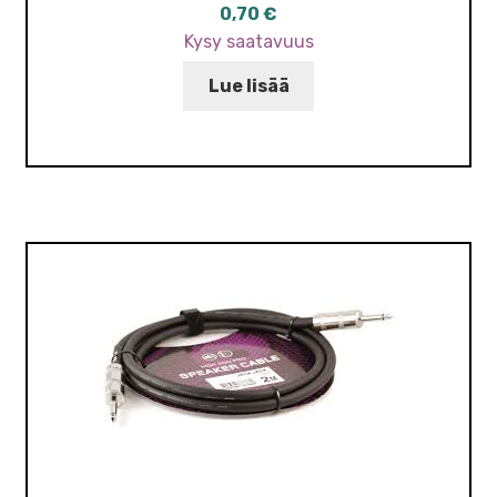
0,70
€
Kysy saatavuus
Lue lisää