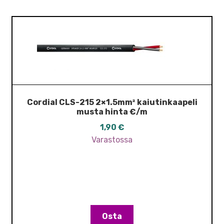
Cordial CLS-215 2×1.5mm² kaiutinkaapeli
musta hinta €/m
1,90
€
Varastossa
Osta