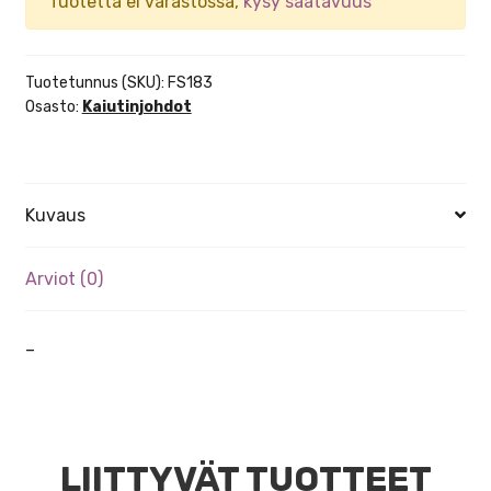
Tuotetta ei varastossa,
kysy saatavuus
Tuotetunnus (SKU):
FS183
Osasto:
Kaiutinjohdot
Kuvaus
Arviot (0)
–
LIITTYVÄT TUOTTEET