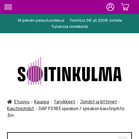
14 päivän palautusoikeus
Toimitus 0€ yli 200€ ostolla
ETUSIVU
Tuhansia nimikkeitä
HIFI
SOITTIMET/TARVIKKEET
Siirry
Siirry
KARAOKE
navigointiin
sisältöön
NUOTIT
PA/STUDIO
Etusivu
Kauppa
Tarvikkeet
Johdot ja liittimet
Kaiutinjohdot
DAP FS183 speakon / speakon kaiutinjohto
TARVIKKEET
3m
SEKALAISET