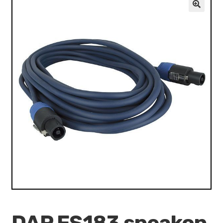
VALO
🔍
KÄYTETYT
YRITYS
TARJOUKSET
DAP FS183 speakon