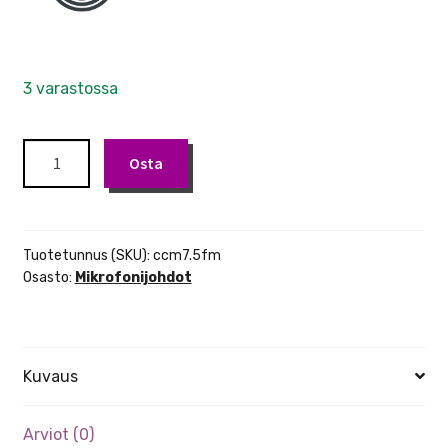
3 varastossa
Cordial
Osta
CCM7.5FM
mikrofonikaapeli
7.5m
määrä
Tuotetunnus (SKU):
ccm7.5fm
Osasto:
Mikrofonijohdot
Kuvaus
Arviot (0)