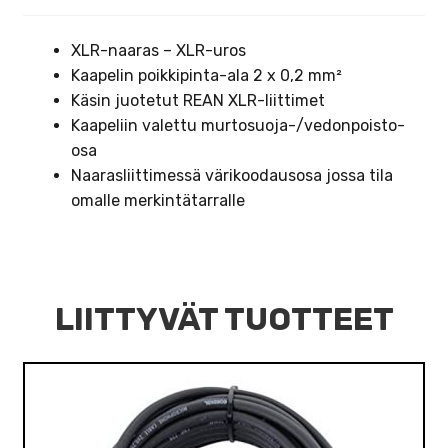
XLR-naaras – XLR-uros
Kaapelin poikkipinta-ala 2 x 0,2 mm²
Käsin juotetut REAN XLR-liittimet
Kaapeliin valettu murtosuoja-/vedonpoisto-
osa
Naarasliittimessä värikoodausosa jossa tila
omalle merkintätarralle
LIITTYVÄT TUOTTEET