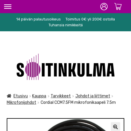
14 päivän palautusoikeus
Toimitus 0€ yli 200€ ostolla
ETUSIVU
Tuhansia nimikkeitä
HIFI
SOITTIMET/TARVIKKEET
Siirry
Siirry
KARAOKE
navigointiin
sisältöön
NUOTIT
PA/STUDIO
Etusivu
Kauppa
Tarvikkeet
Johdot ja liittimet
Mikrofonijohdot
Cordial CCM7.5FM mikrofonikaapeli 7.5m
TARVIKKEET
SEKALAISET