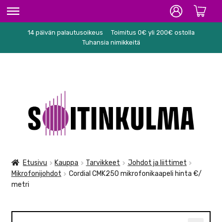
14 päivän palautusoikeus
Toimitus 0€ yli 200€ ostolla
ETUSIVU
Tuhansia nimikkeitä
HIFI
SOITTIMET/TARVIKKEET
Siirry
Siirry
KARAOKE
navigointiin
sisältöön
NUOTIT
PA/STUDIO
Etusivu
Kauppa
Tarvikkeet
Johdot ja liittimet
Mikrofonijohdot
Cordial CMK250 mikrofonikaapeli hinta €/
TARVIKKEET
metri
SEKALAISET