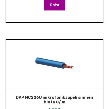
Osta
DAP MC226U mikrofonikaapeli sininen
hinta €/ m