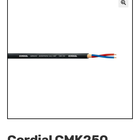
VALO
🔍
KÄYTETYT
YRITYS
TARJOUKSET
Cordial CMK250