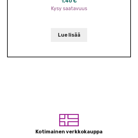
1,40
€
Kysy saatavuus
Lue lisää
Kotimainen verkkokauppa