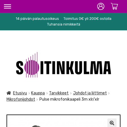
14 päivän palautusoikeus
Toimitus 0€ yli 200€ ostolla
ETUSIVU
Tuhansia nimikkeitä
HIFI
SOITTIMET/TARVIKKEET
Siirry
Siirry
KARAOKE
navigointiin
sisältöön
NUOTIT
PA/STUDIO
Etusivu
Kauppa
Tarvikkeet
Johdot ja liittimet
Mikrofonijohdot
Pulse mikrofonikaapeli 3m xlr/xlr
TARVIKKEET
SEKALAISET