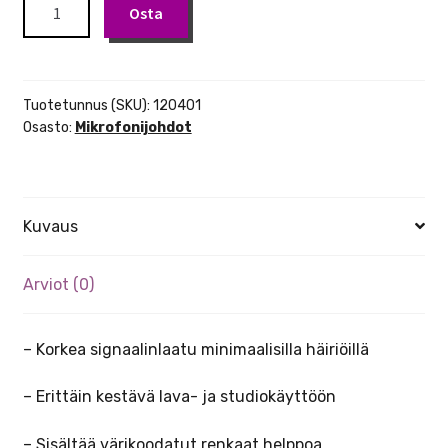
Pulse
Osta
mikrofonikaapeli
3m
xlr/xlr
määrä
Tuotetunnus (SKU):
120401
Osasto:
Mikrofonijohdot
Kuvaus
Arviot (0)
– Korkea signaalinlaatu minimaalisilla häiriöillä
– Erittäin kestävä lava- ja studiokäyttöön
– Sisältää värikoodatut renkaat helppoa