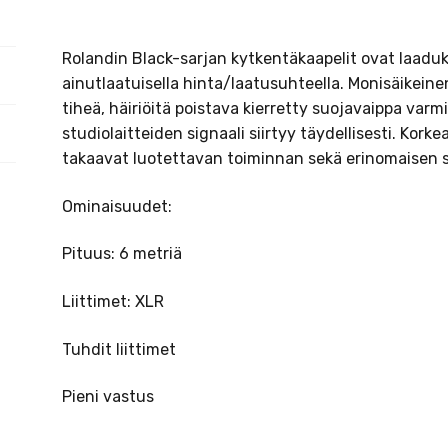
Rolandin Black-sarjan kytkentäkaapelit ovat laadu
ainutlaatuisella hinta/laatusuhteella. Monisäikeine
tiheä, häiriöitä poistava kierretty suojavaippa varm
studiolaitteiden signaali siirtyy täydellisesti. Korke
takaavat luotettavan toiminnan sekä erinomaisen so
Ominaisuudet:
Pituus: 6 metriä
Liittimet: XLR
Tuhdit liittimet
Pieni vastus