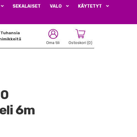
SEKALAISET
VALO
KÄYTETYT
Tuhansia
nimikkeitä
Oma tili
Ostoskori
(0)
20
eli 6m