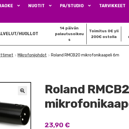
RAOKE
NUOTIT
PA/STUDIO
TARVIKKEET
14 päivän
Toimitus 0€ yli
ALVELUT/HUOLLOT
palautusoikeu
200€ ostolla
s
iittimet
Mikrofonijohdot
Roland RMCB20 mikrofonikaapeli 6m
Roland RMCB
🔍
mikrofonikaap
23,90
€