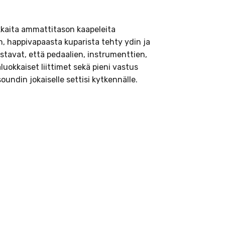
kkaita ammattitason kaapeleita
n, happivapaasta kuparista tehty ydin ja
istavat, että pedaalien, instrumenttien,
aluokkaiset liittimet sekä pieni vastus
undin jokaiselle settisi kytkennälle.