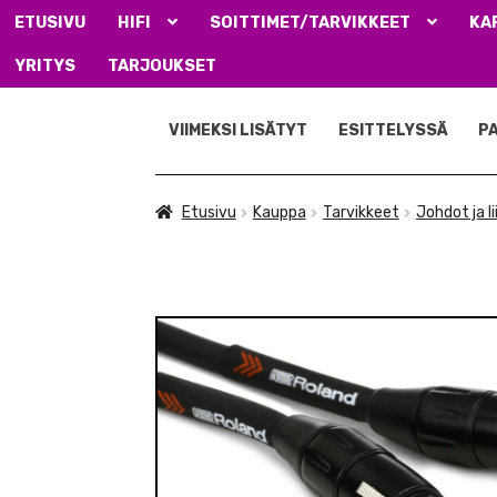
ETUSIVU
HIFI
SOITTIMET/TARVIKKEET
KA
YRITYS
TARJOUKSET
Siirry
Siirry
navigointiin
sisältöön
VIIMEKSI LISÄTYT
ESITTELYSSÄ
P
Etusivu
Kauppa
Tarvikkeet
Johdot ja l