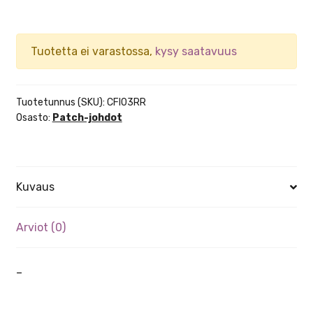
Tuotetta ei varastossa,
kysy saatavuus
Tuotetunnus (SKU):
CFI03RR
Osasto:
Patch-johdot
Kuvaus
Arviot (0)
–