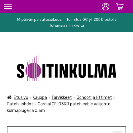
14 päivän palautusoikeus
Toimitus 0€ yli 200€ ostolla
ETUSIVU
Tuhansia nimikkeitä
HIFI
SOITTIMET/TARVIKKEET
Siirry
Siirry
KARAOKE
navigointiin
sisältöön
NUOTIT
PA/STUDIO
Etusivu
Kauppa
Tarvikkeet
Johdot ja liittimet
Patch-johdot
Cordial CFI 03RR patch cable välijohto
TARVIKKEET
kulmaplugeilla 0.3m
SEKALAISET