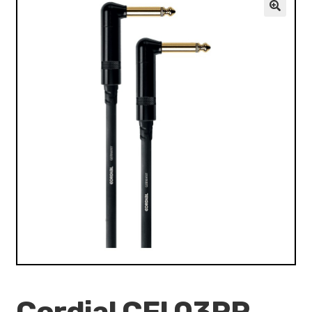
VALO
🔍
KÄYTETYT
YRITYS
TARJOUKSET
Cordial CFI 03RR