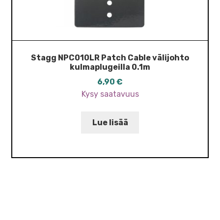
Stagg NPC010LR Patch Cable välijohto
kulmaplugeilla 0.1m
6,90
€
Kysy saatavuus
Lue lisää