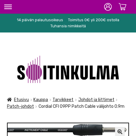
14 päivän palautusoikeus
Toimitus 0€ yli 200€ ostolla
ETUSIVU
Tuhansia nimikkeitä
HIFI
SOITTIMET/TARVIKKEET
Siirry
Siirry
KARAOKE
navigointiin
sisältöön
NUOTIT
PA/STUDIO
Etusivu
Kauppa
Tarvikkeet
Johdot ja liittimet
Patch-johdot
Cordial CFI 09PP Patch Cable välijohto 0.9m
TARVIKKEET
SEKALAISET