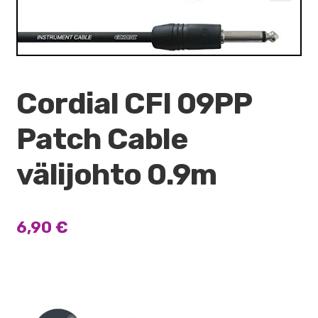
VALO
🔍
KÄYTETYT
YRITYS
Cordial CFI 09PP
TARJOUKSET
Patch Cable
välijohto 0.9m
6,90
€