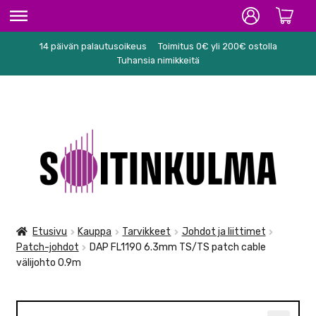
14 päivän palautusoikeus
Toimitus 0€ yli 200€ ostolla
ETUSIVU
Tuhansia nimikkeitä
HIFI
SOITTIMET/TARVIKKEET
Siirry
Siirry
KARAOKE
navigointiin
sisältöön
NUOTIT
PA/STUDIO
Etusivu
Kauppa
Tarvikkeet
Johdot ja liittimet
Patch-johdot
DAP FL1190 6.3mm TS/TS patch cable
TARVIKKEET
välijohto 0.9m
SEKALAISET