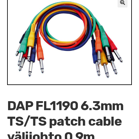
VALO
🔍
KÄYTETYT
YRITYS
TARJOUKSET
DAP FL1190 6.3mm
TS/TS patch cable
välijohto 0.9m