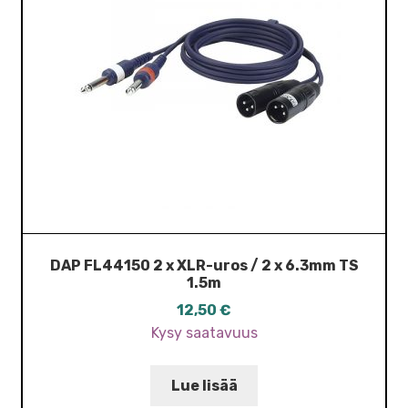
DAP FL44150 2 x XLR-uros / 2 x 6.3mm TS
1.5m
12,50
€
Kysy saatavuus
Lue lisää