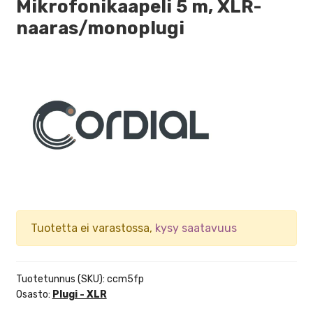
Mikrofonikaapeli 5 m, XLR-
naaras/monoplugi
Tuotetta ei varastossa,
kysy saatavuus
Tuotetunnus (SKU):
ccm5fp
Osasto:
Plugi - XLR