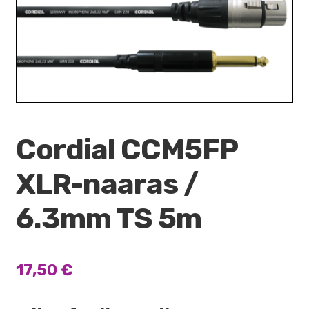
VALO
🔍
KÄYTETYT
YRITYS
TARJOUKSET
Cordial CCM5FP
XLR-naaras /
6.3mm TS 5m
17,50
€