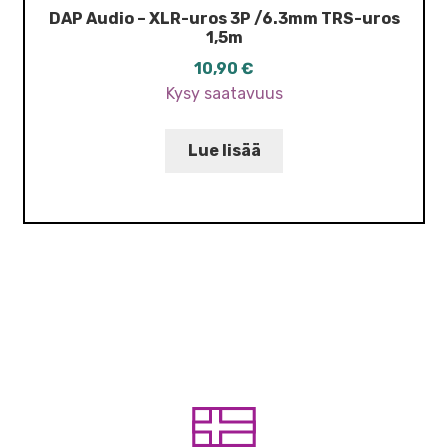
DAP Audio – XLR-uros 3P /6.3mm TRS-uros
1,5m
10,90
€
Kysy saatavuus
Lue lisää