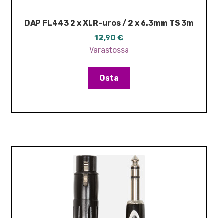
DAP FL443 2 x XLR-uros / 2 x 6.3mm TS 3m
12,90
€
Varastossa
Osta