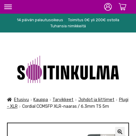
14 päivän palautusoikeus
Toimitus 0€ yli 200€ ostolla
ETUSIVU
Tuhansia nimikkeitä
HIFI
SOITTIMET/TARVIKKEET
Siirry
Siirry
KARAOKE
navigointiin
sisältöön
NUOTIT
PA/STUDIO
Etusivu
Kauppa
Tarvikkeet
Johdot ja liittimet
Plugi
- XLR
Cordial CCM5FP XLR-naaras / 6.3mm TS 5m
TARVIKKEET
SEKALAISET