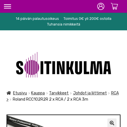
14 päivän palautusoikeus
Toimitus 0€ yli 200€ ostolla
ETUSIVU
Tuhansia nimikkeitä
HIFI
SOITTIMET/TARVIKKEET
Siirry
Siirry
KARAOKE
navigointiin
sisältöön
NUOTIT
PA/STUDIO
Etusivu
Kauppa
Tarvikkeet
Johdot ja liittimet
RCA
>
Roland RCC102R2R 2 x RCA / 2 x RCA 3m
TARVIKKEET
SEKALAISET