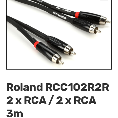
VALO
🔍
KÄYTETYT
YRITYS
TARJOUKSET
Roland RCC102R2R
2 x RCA / 2 x RCA
3m