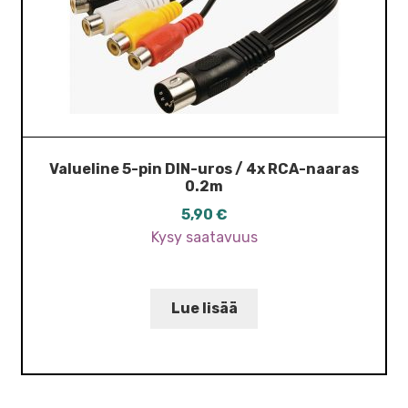
Valueline 5-pin DIN-uros / 4x RCA-naaras
0.2m
5,90
€
Kysy saatavuus
Lue lisää