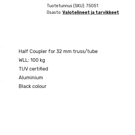
Coupler
Tuotetunnus (SKU):
75051
SWL:
Osasto:
Valotelineet ja tarvikkeet
100
kg
-
aluminium
-
Half Coupler for 32 mm truss/tube
black
WLL: 100 kg
määrä
TUV certified
Aluminium
Black colour