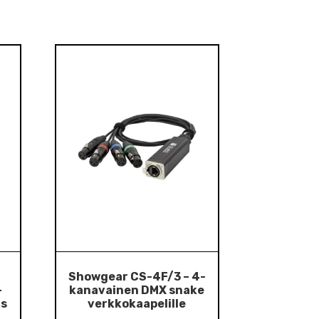
Showgear CS-4F/3 – 4-
-
kanavainen DMX snake
as
verkkokaapelille