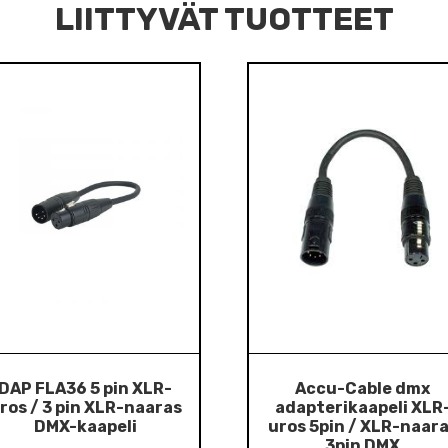
LIITTYVÄT TUOTTEET
DAP FLA36 5 pin XLR-
Accu-Cable dmx
ros / 3 pin XLR-naaras
adapterikaapeli XLR
DMX-kaapeli
uros 5pin / XLR-naar
3pin DMX