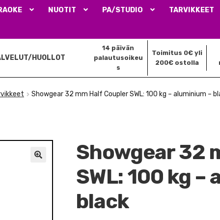
RAOKE
NUOTIT
PA/STUDIO
TARVIKKEET
14 päivän
Toimitus 0€ yli
ALVELUT/HUOLLOT
palautusoikeu
200€ ostolla
s
rvikkeet
Showgear 32 mm Half Coupler SWL: 100 kg – aluminium – bl
Showgear 32 m
🔍
SWL: 100 kg – 
black