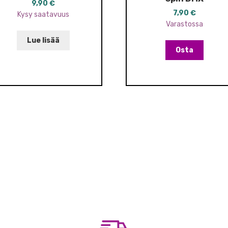
9,90
€
7,90
€
Kysy saatavuus
Varastossa
Lue lisää
Osta