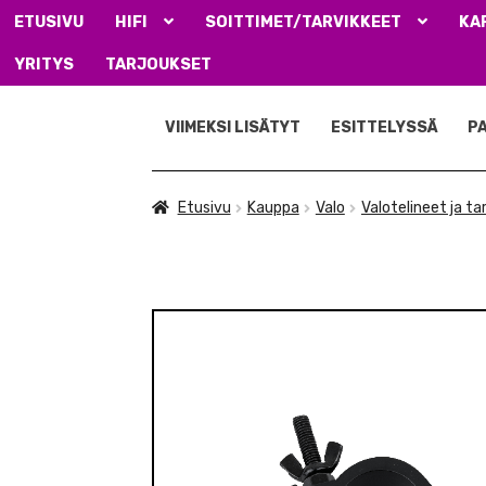
ETUSIVU
HIFI
SOITTIMET/TARVIKKEET
KA
YRITYS
TARJOUKSET
Siirry
Siirry
navigointiin
sisältöön
VIIMEKSI LISÄTYT
ESITTELYSSÄ
P
Etusivu
Kauppa
Valo
Valotelineet ja ta