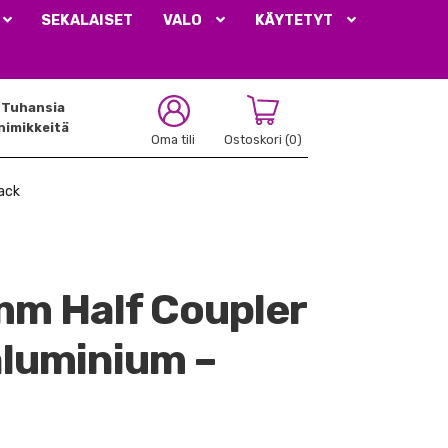
SEKALAISET
VALO
KÄYTETYT
Tuhansia
nimikkeitä
Oma tili
Ostoskori
(0)
ack
m Half Coupler
aluminium –