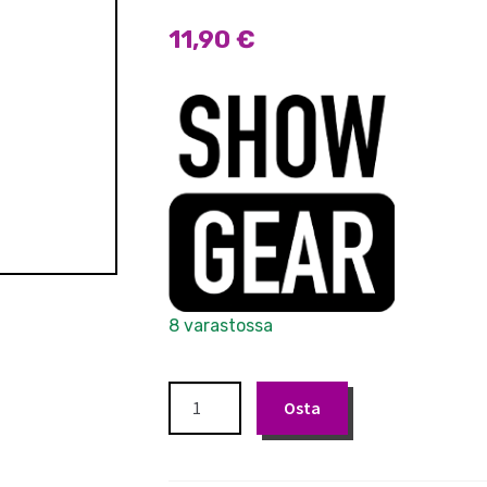
11,90
€
8 varastossa
Showgear
Osta
32
mm
Half