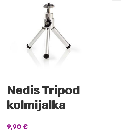
VALO
🔍
KÄYTETYT
YRITYS
TARJOUKSET
Nedis Tripod
kolmijalka
9,90
€