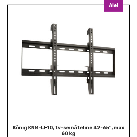
Ale!
König KNM-LF10, tv-seinäteline 42-65″, max
60 kg