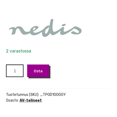
2 varastossa
Nedis
Osta
Tripod
kolmijalka
määrä
Tuotetunnus (SKU):
_TPOD1000GY
Osasto:
AV-telineet