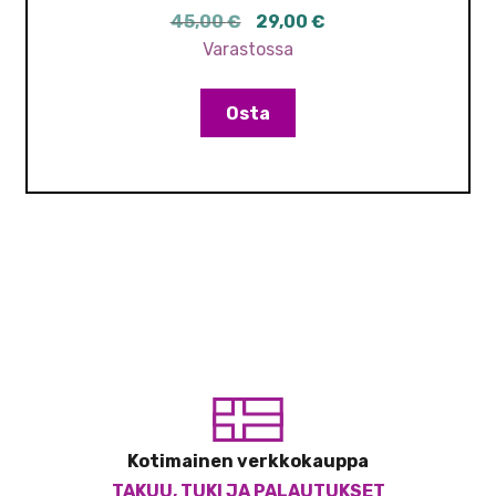
Alkuperäinen
Nykyinen
45,00
€
29,00
€
hinta
hinta
Varastossa
oli:
on:
45,00 €.
29,00 €.
Osta
Kotimainen verkkokauppa
TAKUU, TUKI JA PALAUTUKSET