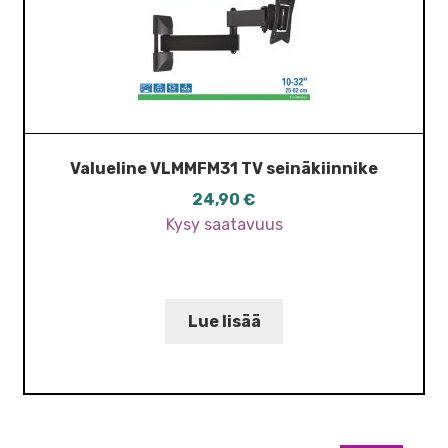
Valueline VLMMFM31 TV seinäkiinnike
24,90
€
Kysy saatavuus
Lue lisää