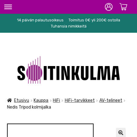
14 päivän palautusoikeus
Toimitus 0€ yli 200€ ostolla
ETUSIVU
Tuhansia nimikkeitä
HIFI
SOITTIMET/TARVIKKEET
Siirry
Siirry
KARAOKE
navigointiin
sisältöön
NUOTIT
PA/STUDIO
Etusivu
Kauppa
HiFi
HiFi-tarvikkeet
AV-telineet
Nedis Tripod kolmijalka
TARVIKKEET
SEKALAISET