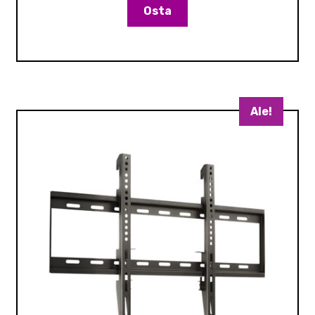
Osta
Ale!