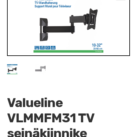
VALO
🔍
KÄYTETYT
YRITYS
TARJOUKSET
Valueline
VLMMFM31 TV
seinäkiinnike