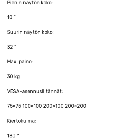
Pienin näytön koko:
10 ”
Suurin näytön koko:
32 ”
Max. paino:
30 kg
VESA-asennusliitännät:
75×75 100×100 200×100 200×200
Kiertokulma:
180 °