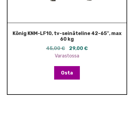
König KNM-LF10, tv-seinäteline 42-65″, max
60 kg
Alkuperäinen
Nykyinen
45,00
€
29,00
€
hinta
hinta
Varastossa
oli:
on:
45,00 €.
29,00 €.
Osta