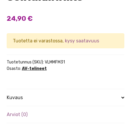
24,90
€
Tuotetta ei varastossa,
kysy saatavuus
Tuotetunnus (SKU):
VLMMFM31
Osasto:
AV-telineet
Kuvaus
Arviot (0)