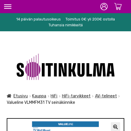
14 päivän palautusoikeus
Toimitus 0€ yli 200€ ostolla
ETUSIVU
Tuhansia nimikkeitä
HIFI
SOITTIMET/TARVIKKEET
Siirry
Siirry
KARAOKE
navigointiin
sisältöön
NUOTIT
PA/STUDIO
Etusivu
Kauppa
HiFi
HiFi-tarvikkeet
AV-telineet
Valueline VLMMFM31 TV seinäkiinnike
TARVIKKEET
SEKALAISET