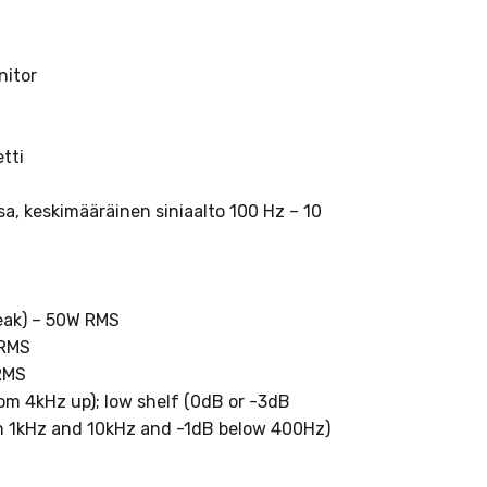
nitor
tti
, keskimääräinen siniaalto 100 Hz – 10
eak) – 50W RMS
 RMS
 RMS
om 4kHz up); low shelf (0dB or -3dB
 1kHz and 10kHz and -1dB below 400Hz)