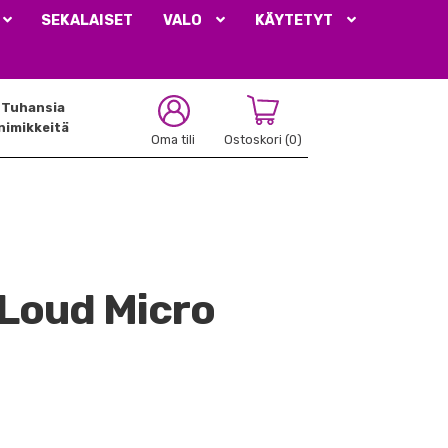
SEKALAISET
VALO
KÄYTETYT
Tuhansia
nimikkeitä
Oma tili
Ostoskori
(0)
iLoud Micro