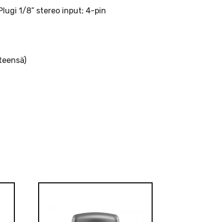
Plugi 1/8” stereo input; 4-pin
hteensä)