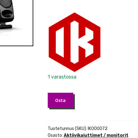
1 varastossa
IK
Osta
Multimedia
iLoud
Micro
Monitor
Tuotetunnus (SKU):
IK000072
musta
Osasto:
Aktiivikaiuttimet / monitorit