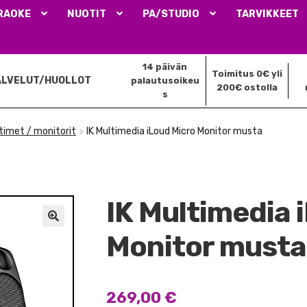
RAOKE
NUOTIT
PA/STUDIO
TARVIKKEET
14 päivän
Toimitus 0€ yli
ALVELUT/HUOLLOT
palautusoikeu
200€ ostolla
s
ttimet / monitorit
IK Multimedia iLoud Micro Monitor musta
IK Multimedia 
🔍
Monitor musta
269,00
€