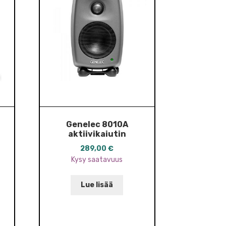
Genelec 8010A
a
aktiivikaiutin
289,00
€
Kysy saatavuus
Lue lisää