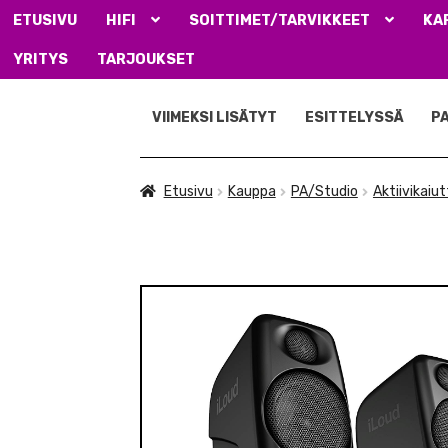
ETUSIVU
HIFI
SOITTIMET/TARVIKKEET
KA
YRITYS
TARJOUKSET
Siirry
Siirry
navigointiin
sisältöön
VIIMEKSI LISÄTYT
ESITTELYSSÄ
P
Etusivu
Kauppa
PA/Studio
Aktiivikaiu