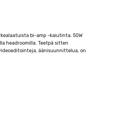
orkealaatuista bi-amp -kaiutinta. 50W
lla headroomilla. Teetpä sitten
 videoeditointeja, äänisuunnittelua, on