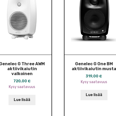
Genelec G Three AWM
Genelec G One BM
aktiivikaiutin
aktiivikaiutin must
valkoinen
319,00
€
720,00
€
Kysy saatavuus
Kysy saatavuus
Lue lisää
Lue lisää