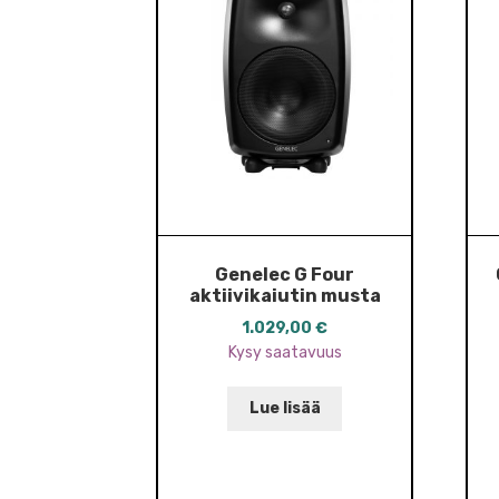
Genelec G Four
aktiivikaiutin musta
1.029,00
€
Kysy saatavuus
Lue lisää