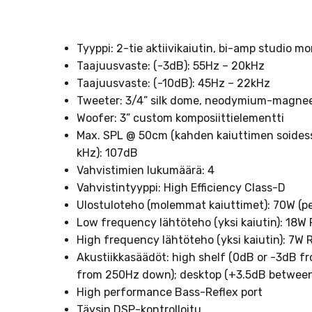
Tyyppi: 2-tie aktiivikaiutin, bi-amp studio mo
Taajuusvaste: (-3dB): 55Hz – 20kHz
Taajuusvaste: (-10dB): 45Hz – 22kHz
Tweeter: 3/4” silk dome, neodymium-magnee
Woofer: 3” custom komposiittielementti
Max. SPL @ 50cm (kahden kaiuttimen soidessa
kHz): 107dB
Vahvistimien lukumäärä: 4
Vahvistintyyppi: High Efficiency Class-D
Ulostuloteho (molemmat kaiuttimet): 70W (p
Low frequency lähtöteho (yksi kaiutin): 18W
High frequency lähtöteho (yksi kaiutin): 7W
Akustiikkasäädöt: high shelf (0dB or -3dB fr
from 250Hz down); desktop (+3.5dB between
High performance Bass-Reflex port
Täysin DSP-kontrolloitu