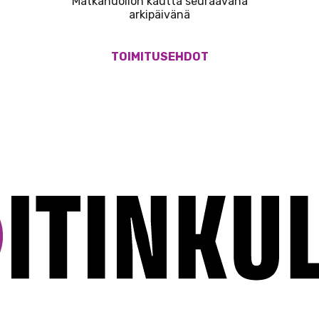
Matkahuollon kautta seuraavana
arkipäivänä
TOIMITUSEHDOT