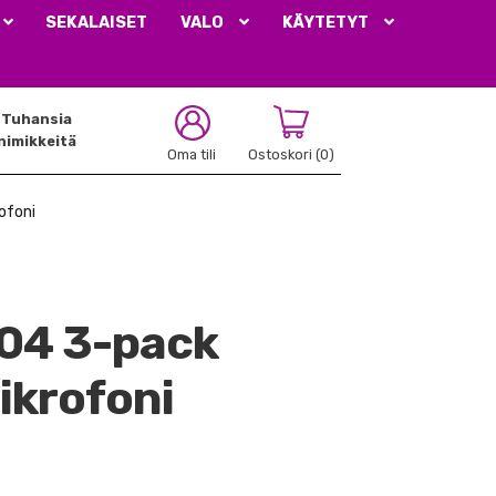
SEKALAISET
VALO
KÄYTETYT
Tuhansia
nimikkeitä
Oma tili
Ostoskori
(0)
ofoni
04 3-pack
krofoni