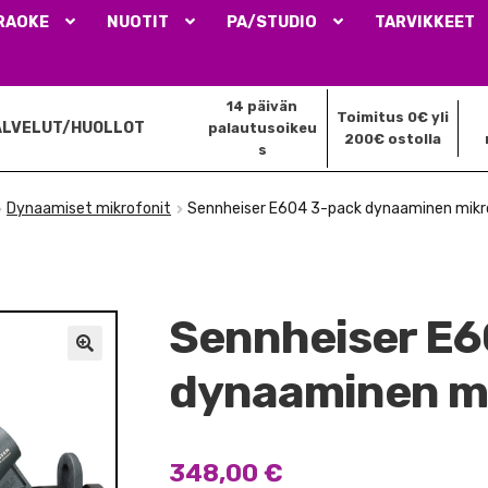
RAOKE
NUOTIT
PA/STUDIO
TARVIKKEET
14 päivän
Toimitus 0€ yli
ALVELUT/HUOLLOT
palautusoikeu
200€ ostolla
s
Dynaamiset mikrofonit
Sennheiser E604 3-pack dynaaminen mikr
Sennheiser E6
🔍
dynaaminen mi
348,00
€