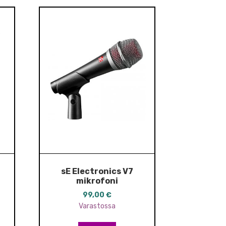
sE Electronics V7
mikrofoni
99,00
€
Varastossa