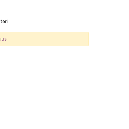
teri
uus