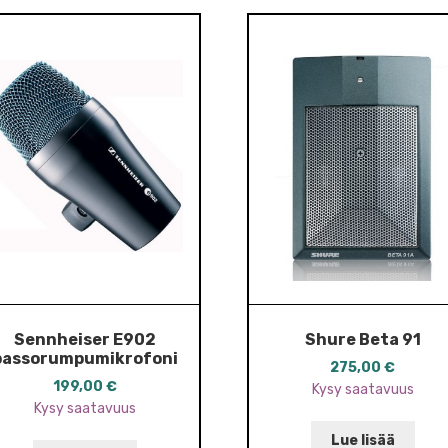
Sennheiser E902
Shure Beta 91
bassorumpumikrofoni
275,00
€
199,00
€
Kysy saatavuus
Kysy saatavuus
Lue lisää