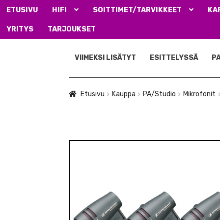
ETUSIVU
HIFI
SOITTIMET/TARVIKKEET
KA
YRITYS
TARJOUKSET
Siirry
Siirry
navigointiin
sisältöön
VIIMEKSI LISÄTYT
ESITTELYSSÄ
P
Etusivu
Kauppa
PA/Studio
Mikrofonit