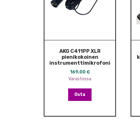
AKG C411PP XLR
pienikokoinen
k
instrumenttimikrofoni
169,00
€
Varastossa
Osta