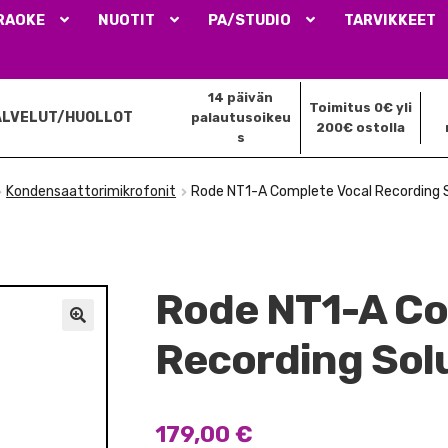
RAOKE
NUOTIT
PA/STUDIO
TARVIKKEET
14 päivän
Toimitus 0€ yli
ALVELUT/HUOLLOT
palautusoikeu
200€ ostolla
s
Kondensaattorimikrofonit
Rode NT1-A Complete Vocal Recording 
Rode NT1-A Co
🔍
Recording Sol
179,00
€