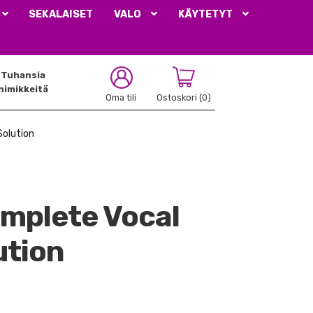
SEKALAISET
VALO
KÄYTETYT
Tuhansia
nimikkeitä
Oma tili
Ostoskori
(0)
Solution
mplete Vocal
ution