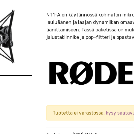
NT1-A on käytännössä kohinaton mikrof
lauluäänen ja laajan dynamiikan omaav
äänittämiseen. Tässä paketissa on muk
jalustakiinnike ja pop-filtteri ja opast
Tuotetta ei varastossa,
kysy saatav