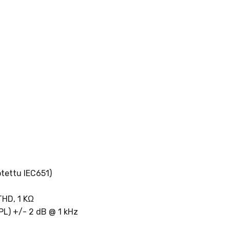
otettu IEC651)
THD, 1 KΩ
PL) +/- 2 dB @ 1 kHz