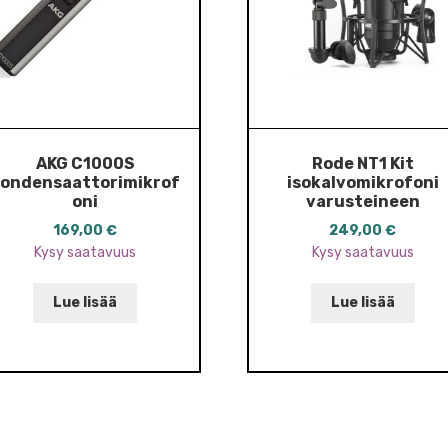
AKG C1000S
Rode NT1 Kit
ondensaattorimikrof
isokalvomikrofoni
oni
varusteineen
169,00
€
249,00
€
Kysy saatavuus
Kysy saatavuus
Lue lisää
Lue lisää