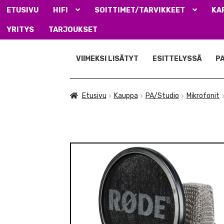
ETUSIVU
HIFI
SOITTIMET/TARVIKKEET
KA
YRITYS
TARJOUKSET
Siirry
Siirry
navigointiin
sisältöön
VIIMEKSI LISÄTYT
ESITTELYSSÄ
P
Etusivu
Kauppa
PA/Studio
Mikrofonit