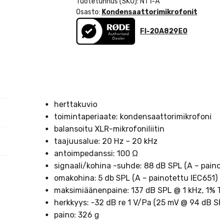
Tuotetunnus (SKU):
NT1-A
Osasto:
Kondensaattorimikrofonit
FI-20A829E0
herttakuvio
toimintaperiaate: kondensaattorimikrofoni
balansoitu XLR-mikrofoniliitin
taajuusalue: 20 Hz – 20 kHz
antoimpedanssi: 100 Ω
signaali/kohina -suhde: 88 dB SPL (A – pain
omakohina: 5 db SPL (A – painotettu IEC651)
maksimiäänenpaine: 137 dB SPL @ 1 kHz, 1% 
herkkyys: -32 dB re 1 V/Pa (25 mV @ 94 dB S
paino: 326 g