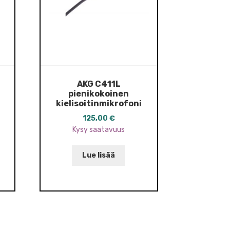
AKG C411L
pienikokoinen
kielisoitinmikrofoni
125,00
€
Kysy saatavuus
Lue lisää