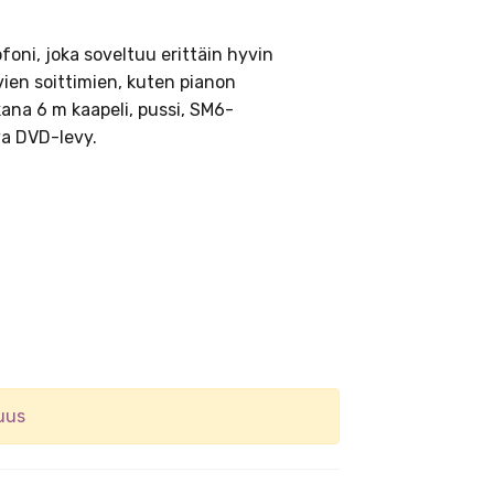
oni, joka soveltuu erittäin hyvin
ien soittimien, kuten pianon
ana 6 m kaapeli, pussi, SM6-
ava DVD-levy.
uus