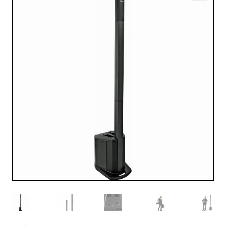
VALO
🔍
KÄYTETYT
YRITYS
TARJOUKSET