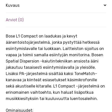
Kuvaus
Arviot (0)
Bose L1 Compact on laadukas ja kevyt
äänentoistojärjestelmä, jonka pystyttää hetkessä
esiintymislavalle tai luokkaan. Laitteiston sijoitus on
vapaa ja toimii samalla esiintyjän monitorina. Bosen
Spatial Dispersion -kaiutintekniikan ansiosta ääni
jakautuu tasaisesti esiintymislavalla ja yleisölle.
Lisäksi PA-järjestelmä sisältää kaksi ToneMatch-
kanavaa ja kiinteät esiasetukset käsimikrofonille
sekä akustiselle kitaralle. L1 Compact -järjestelmä on
erinomainen vaihtoehto, kun haluat lisäpotkua
musiikkiesityksiin tai kuuluvuutta luentosaleihin.
Ominaisuudet: