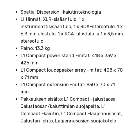
Spatial Dispersion -kaiutinteknologia
Liitännät: XLR-sisääntulo, 1 x
insturmenttisisääntulo, 1 x RCA-stereotulo, 1 x
6,3 mm ulostulo, 1 x RCA-ulostulo ja 1 x 3,5 mm
stereotulo
Paino: 13,3 kg
L1 Compact power stand -mitat: 418 x 339 x
426 mm
L1 Compact loudspeaker array -mitat: 408 x 70
x 71 mm
L1 Compact extension -mitat: 830 x 70 x 71
mm
Pakkauksen sisältö: L1 Compact -jalustaosa,
Jalustaosan/kaiuttimien suojapeite, L1
Compact -kaiutin, L1 Compact -laajennusosat,
Jalustan johto, Laajennusosien suojakotelo