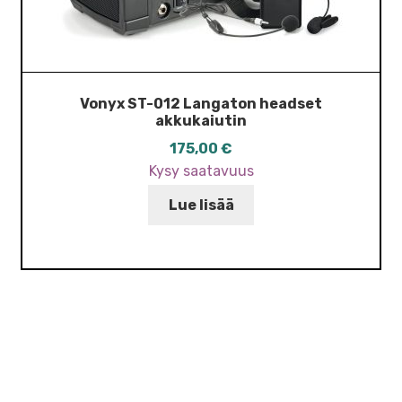
Vonyx ST-012 Langaton headset
akkukaiutin
175,00
€
Kysy saatavuus
Lue lisää