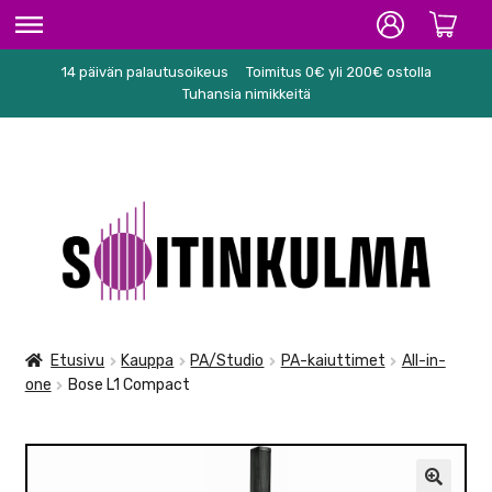
14 päivän palautusoikeus
Toimitus 0€ yli 200€ ostolla
ETUSIVU
Tuhansia nimikkeitä
HIFI
SOITTIMET/TARVIKKEET
Siirry
Siirry
KARAOKE
navigointiin
sisältöön
NUOTIT
PA/STUDIO
Etusivu
Kauppa
PA/Studio
PA-kaiuttimet
All-in-
one
Bose L1 Compact
TARVIKKEET
SEKALAISET