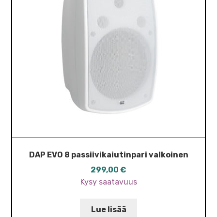
DAP EVO 8 passiivikaiutinpari valkoinen
299,00
€
Kysy saatavuus
Lue lisää