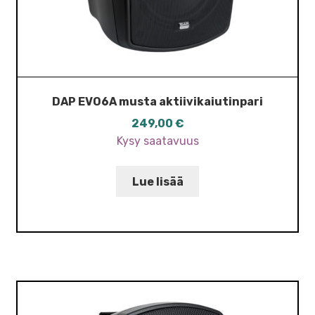
DAP EVO6A musta aktiivikaiutinpari
249,00
€
Kysy saatavuus
Lue lisää