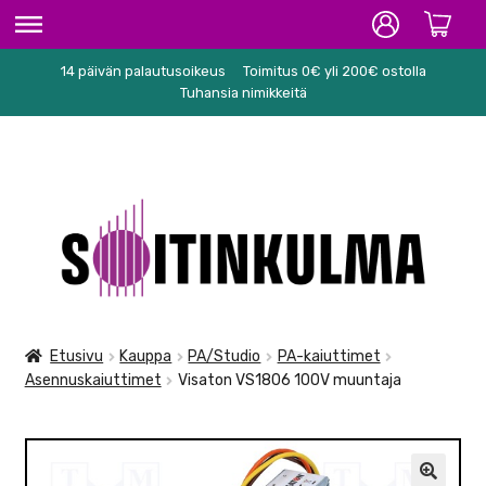
14 päivän palautusoikeus
Toimitus 0€ yli 200€ ostolla
ETUSIVU
Tuhansia nimikkeitä
HIFI
SOITTIMET/TARVIKKEET
Siirry
Siirry
KARAOKE
navigointiin
sisältöön
NUOTIT
PA/STUDIO
Etusivu
Kauppa
PA/Studio
PA-kaiuttimet
Asennuskaiuttimet
Visaton VS1806 100V muuntaja
TARVIKKEET
SEKALAISET