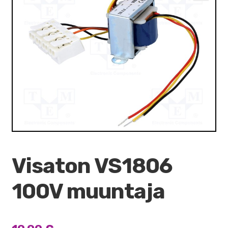
VALO
🔍
KÄYTETYT
YRITYS
TARJOUKSET
Visaton VS1806
100V muuntaja