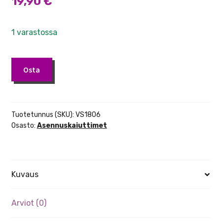
19,90
€
1 varastossa
Visaton
Osta
VS1806
100V
muuntaja
määrä
Tuotetunnus (SKU):
VS1806
Osasto:
Asennuskaiuttimet
Kuvaus
Arviot (0)