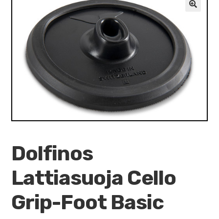
VALO
🔍
KÄYTETYT
YRITYS
TARJOUKSET
Dolfinos
Lattiasuoja Cello
Grip-Foot Basic