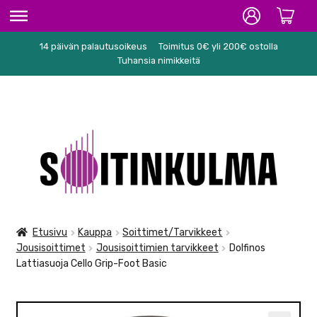
14 päivän palautusoikeus
Toimitus 0€ yli 200€ ostolla
ETUSIVU
Tuhansia nimikkeitä
HIFI
SOITTIMET/TARVIKKEET
Siirry
Siirry
KARAOKE
navigointiin
sisältöön
NUOTIT
PA/STUDIO
Etusivu
Kauppa
Soittimet/Tarvikkeet
Jousisoittimet
Jousisoittimien tarvikkeet
Dolfinos
TARVIKKEET
Lattiasuoja Cello Grip-Foot Basic
SEKALAISET