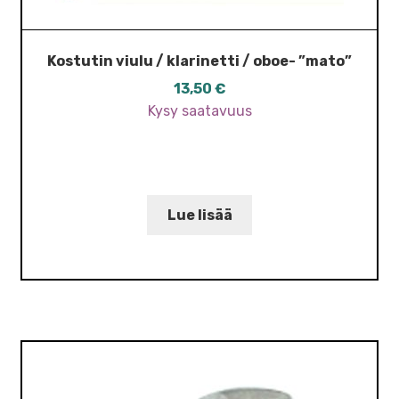
Kostutin viulu / klarinetti / oboe- ”mato”
13,50
€
Kysy saatavuus
Lue lisää