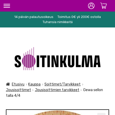
14 päivän palautusoikeus
Toimitus 0€ yli 200€ ostolla
ETUSIVU
Tuhansia nimikkeitä
HIFI
SOITTIMET/TARVIKKEET
Siirry
Siirry
KARAOKE
navigointiin
sisältöön
NUOTIT
PA/STUDIO
Etusivu
Kauppa
Soittimet/Tarvikkeet
Jousisoittimet
Jousisoittimien tarvikkeet
Gewa sellon
TARVIKKEET
talla 4/4
SEKALAISET