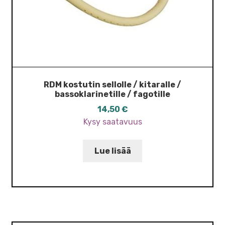
RDM kostutin sellolle / kitaralle /
bassoklarinetille / fagotille
14,50
€
Kysy saatavuus
Lue lisää