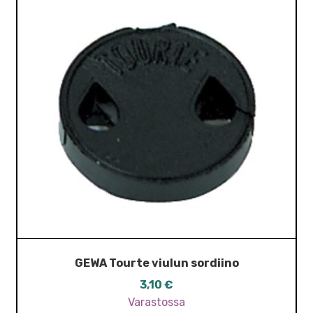
GEWA Tourte viulun sordiino
3,10
€
Varastossa