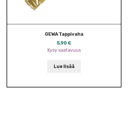
GEWA Tappivaha
5,90
€
Kysy saatavuus
Lue lisää