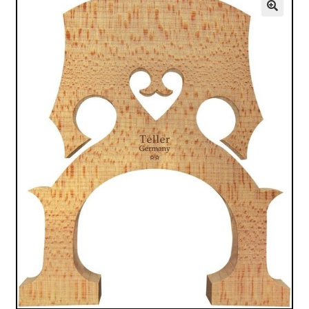
VALO
🔍
KÄYTETYT
YRITYS
TARJOUKSET