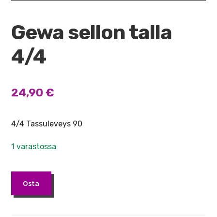
Gewa sellon talla
4/4
24,90
€
4/4 Tassuleveys 90
1 varastossa
Gewa
Osta
sellon
talla
4/4