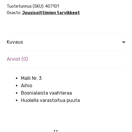
määrä
Tuotetunnus (SKU):
407101
Osasto:
Jousisoittimien tarvikkeet
Kuvaus
Arviot (0)
Malli Nr. 3
Aihio
Bosnialaista vaahteraa
Huolella varastoitua puuta