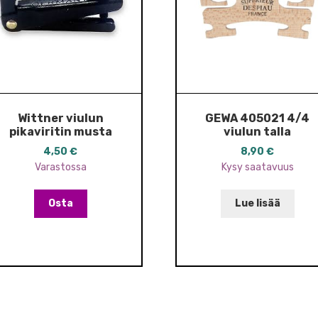
Wittner viulun
GEWA 405021 4/4
pikaviritin musta
viulun talla
4,50
€
8,90
€
Varastossa
Kysy saatavuus
Osta
Lue lisää