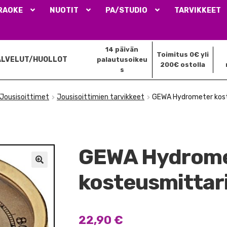
RAOKE
NUOTIT
PA/STUDIO
TARVIKKEET
14 päivän
Toimitus 0€ yli
ALVELUT/HUOLLOT
palautusoikeu
200€ ostolla
s
Jousisoittimet
Jousisoittimien tarvikkeet
GEWA Hydrometer koste
GEWA Hydrom
🔍
kosteusmittari
22,90
€