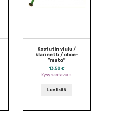
Kostutin viulu /
klarinetti / oboe-
”mato”
13,50
€
Kysy saatavuus
Lue lisää