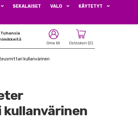
SEKALAISET
VALO
KÄYTETYT
Tuhansia
nimikkeitä
Oma tili
Ostoskori
(0)
usmittari kullanvärinen
eter
 kullanvärinen