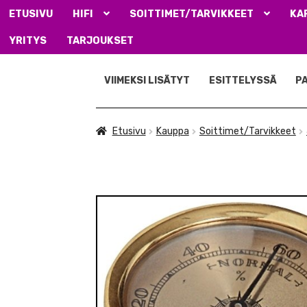
ETUSIVU
HIFI
SOITTIMET/TARVIKKEET
KA
YRITYS
TARJOUKSET
Siirry
Siirry
navigointiin
sisältöön
VIIMEKSI LISÄTYT
ESITTELYSSÄ
P
Etusivu
Kauppa
Soittimet/Tarvikkeet