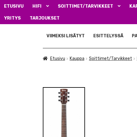
ETUSIVU
HIFI
SOITTIMET/TARVIKKEET
KA
YRITYS
TARJOUKSET
Siirry
Siirry
navigointiin
sisältöön
VIIMEKSI LISÄTYT
ESITTELYSSÄ
P
Etusivu
Kauppa
Soittimet/Tarvikkeet