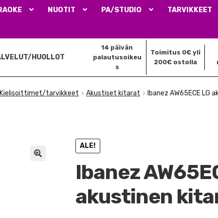
RAOKE
NUOTIT
PA/STUDIO
TARVIKKEET
14 päivän
Toimitus 0€ yli
ALVELUT/HUOLLOT
palautusoikeu
200€ ostolla
s
Kielisoittimet/tarvikkeet
Akustiset kitarat
Ibanez AW65ECE LG ak
ALE!
Ibanez AW65E
🔍
akustinen kita