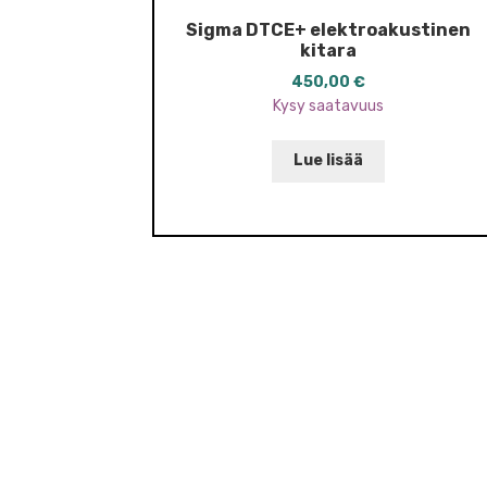
Sigma DTCE+ elektroakustinen
kitara
450,00
€
Kysy saatavuus
Lue lisää