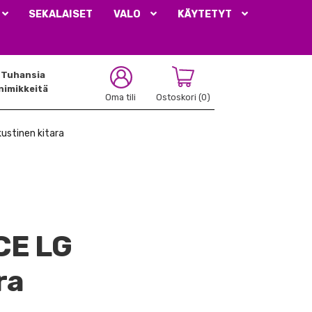
SEKALAISET
VALO
KÄYTETYT
Tuhansia
nimikkeitä
Oma tili
Ostoskori
(0)
ustinen kitara
CE LG
ra