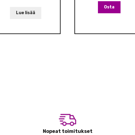
Osta
Lue lisää
Nopeat toimitukset