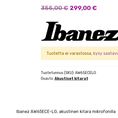
Alkuperäinen
Nykyin
355,00
€
299,00
€
hinta
hinta
oli:
on:
355,00 €.
299,00 
Tuotetta ei varastossa,
kysy saatav
Tuotetunnus (SKU):
AW65ECELG
Osasto:
Akustiset kitarat
Ibanez AW65ECE-LG, akustinen kitara mikrofonilla