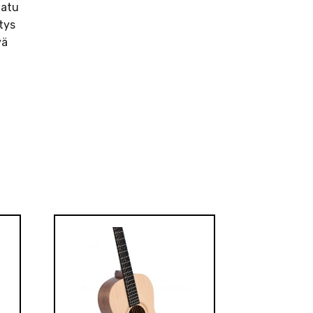
aatu
itys
vä