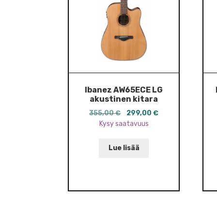
Ibanez AW65ECE LG
akustinen kitara
Alkuperäinen
Nykyinen
355,00
€
299,00
€
hinta
hinta
Kysy saatavuus
oli:
on:
355,00 €.
299,00 €.
Lue lisää