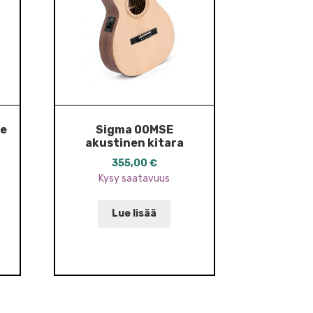
re
Sigma 00MSE
akustinen kitara
355,00
€
Kysy saatavuus
Lue lisää