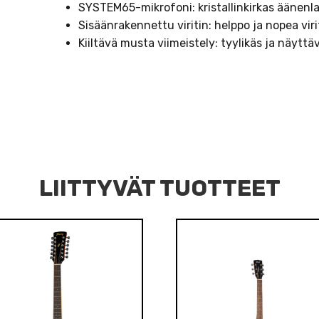
SYSTEM65-mikrofoni: kristallinkirkas äänenl
Sisäänrakennettu viritin: helppo ja nopea vir
Kiiltävä musta viimeistely: tyylikäs ja näyttä
LIITTYVÄT TUOTTEET