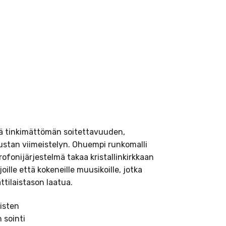
ä tinkimättömän soitettavuuden,
mustan viimeistelyn. Ohuempi runkomalli
fonijärjestelmä takaa kristallinkirkkaan
oille että kokeneille muusikoille, jotka
tilaistason laatua.
isten
 sointi