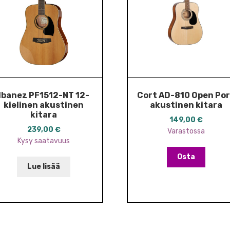
Ibanez PF1512-NT 12-
Cort AD-810 Open Po
kielinen akustinen
akustinen kitara
kitara
149,00
€
239,00
€
Varastossa
Kysy saatavuus
Osta
Lue lisää