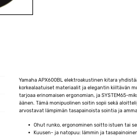
Yamaha APX600BL elektroakustinen kitara yhdistä
korkealaatuiset materiaalit ja elegantin kiiltävän 
tarjoaa erinomaisen ergonomian, ja SYSTEM65-mikro
äänen. Tämä monipuolinen soitin sopii sekä aloittelij
arvostavat lämpimän tasapainoista sointia ja ammat
Ohut runko, ergonominen soitto istuen tai se
Kuusen- ja natopuu: lämmin ja tasapainoinen