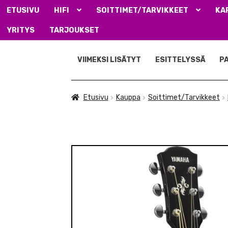
ETUSIVU
HIFI
SOITTIMET/TARVIKKEET
KA
YRITYS
TARJOUKSET
Siirry
Siirry
navigointiin
sisältöön
VIIMEKSI LISÄTYT
ESITTELYSSÄ
P
Etusivu
Kauppa
Soittimet/Tarvikkeet