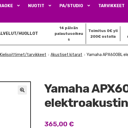
RAOKE
NUOTIT
PA/STUDIO
TARVIKKEET
14 päivän
Toimitus 0€ yli
ALVELUT/HUOLLOT
palautusoikeu
200€ ostolla
s
Kielisoittimet/tarvikkeet
Akustiset kitarat
Yamaha APX600BL elek
Yamaha APX6
🔍
elektroakustin
365,00
€