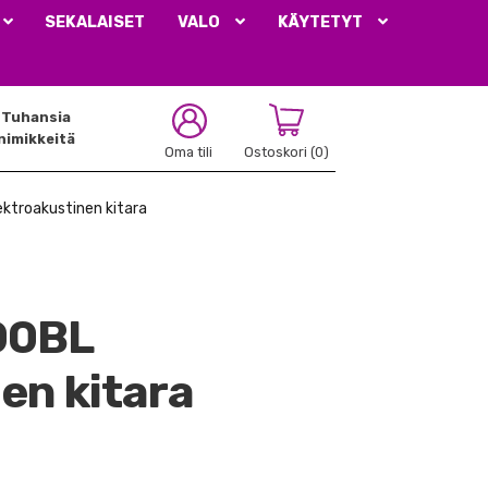
SEKALAISET
VALO
KÄYTETYT
Tuhansia
nimikkeitä
Oma tili
Ostoskori
(0)
troakustinen kitara
00BL
en kitara