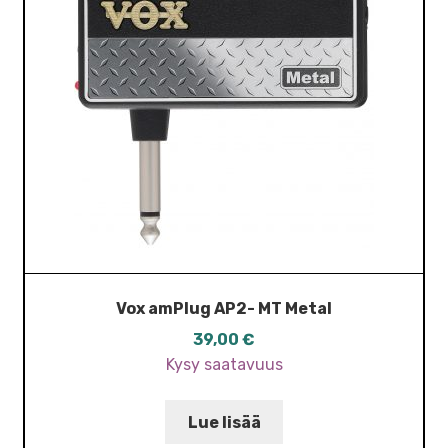
Vox amPlug AP2- MT Metal
39,00
€
Kysy saatavuus
Lue lisää