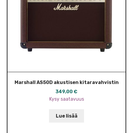
Marshall AS50D akustisen kitaravahvistin
349,00
€
Kysy saatavuus
Lue lisää