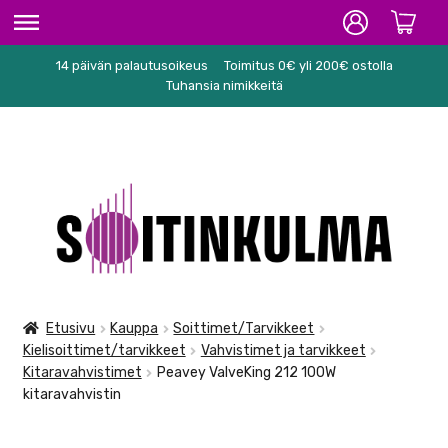
14 päivän palautusoikeus
Toimitus 0€ yli 200€ ostolla
ETUSIVU
Tuhansia nimikkeitä
HIFI
SOITTIMET/TARVIKKEET
Siirry
Siirry
KARAOKE
navigointiin
sisältöön
NUOTIT
PA/STUDIO
Etusivu
Kauppa
Soittimet/Tarvikkeet
Kielisoittimet/tarvikkeet
Vahvistimet ja tarvikkeet
TARVIKKEET
Kitaravahvistimet
Peavey ValveKing 212 100W
kitaravahvistin
SEKALAISET