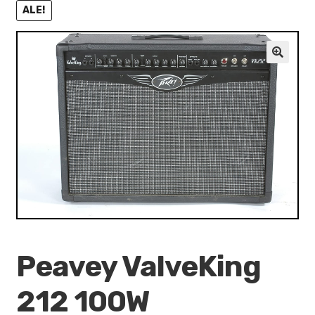
VALO
ALE!
KÄYTETYT
🔍
YRITYS
TARJOUKSET
Peavey ValveKing
212 100W