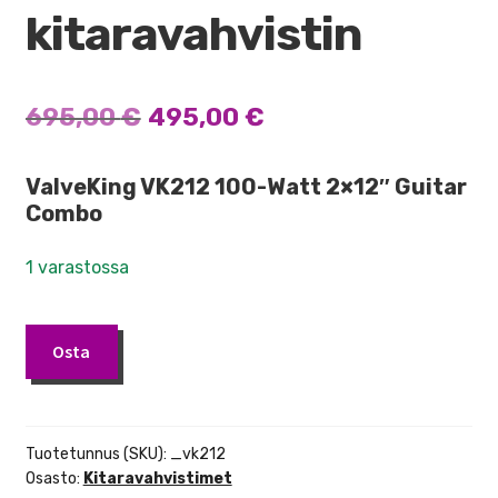
kitaravahvistin
Alkuperäinen
Nykyinen
695,00
€
495,00
€
hinta
hinta
ValveKing VK212 100-Watt 2×12″ Guitar
oli:
on:
Combo
695,00 €.
495,00 €.
1 varastossa
Peavey
Osta
ValveKing
212
100W
kitaravahvistin
Tuotetunnus (SKU):
_vk212
määrä
Osasto:
Kitaravahvistimet