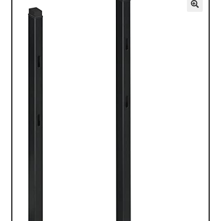
VALO
🔍
KÄYTETYT
YRITYS
TARJOUKSET