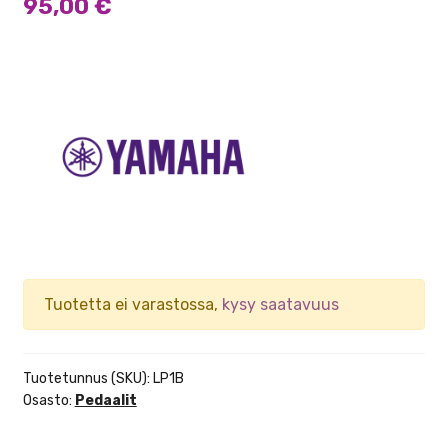
95,00
€
Tuotetta ei varastossa,
kysy saatavuus
Tuotetunnus (SKU):
LP1B
Osasto:
Pedaalit