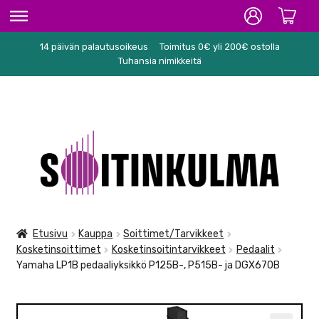
14 päivän palautusoikeus
Toimitus 0€ yli 200€ ostolla
ETUSIVU
Tuhansia nimikkeitä
HIFI
SOITTIMET/TARVIKKEET
Siirry
Siirry
KARAOKE
navigointiin
sisältöön
NUOTIT
PA/STUDIO
Etusivu
Kauppa
Soittimet/Tarvikkeet
Kosketinsoittimet
Kosketinsoitintarvikkeet
Pedaalit
TARVIKKEET
Yamaha LP1B pedaaliyksikkö P125B-, P515B- ja DGX670B
SEKALAISET