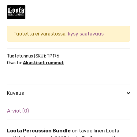
hinta
hinta
oli:
on:
975,00 €.
799,00 €.
Tuotetta ei varastossa,
kysy saatavuus
Tuotetunnus (SKU):
TP176
Osasto:
Akustiset rummut
Kuvaus
Arviot (0)
Loota Percussion Bundle
on täydellinen Loota