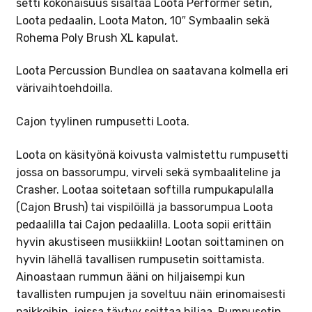
setti kokonaisuus sisältää Loota Performer setin,
Loota pedaalin, Loota Maton, 10″ Symbaalin sekä
Rohema Poly Brush XL kapulat.
Loota Percussion Bundlea on saatavana kolmella eri
värivaihtoehdoilla.
Cajon tyylinen rumpusetti Loota.
Loota on käsityönä koivusta valmistettu rumpusetti
jossa on bassorumpu, virveli sekä symbaaliteline ja
Crasher. Lootaa soitetaan softilla rumpukapulalla
(Cajon Brush) tai vispilöillä ja bassorumpua Loota
pedaalilla tai Cajon pedaalilla. Loota sopii erittäin
hyvin akustiseen musiikkiin! Lootan soittaminen on
hyvin lähellä tavallisen rumpusetin soittamista.
Ainoastaan rummun ääni on hiljaisempi kun
tavallisten rumpujen ja soveltuu näin erinomaisesti
paikkoihin, joissa täytyy soittaa hiljaa. Rumpusetin