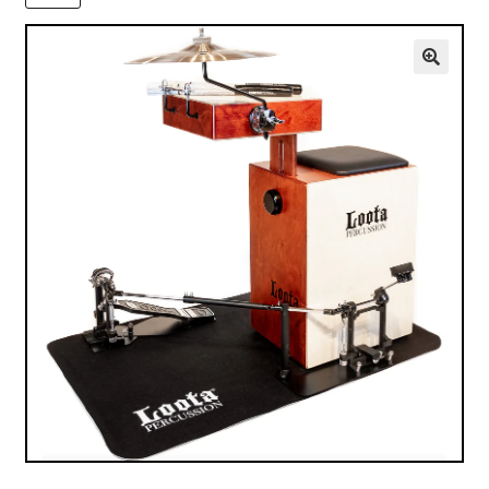
VALO
KÄYTETYT
🔍
YRITYS
TARJOUKSET