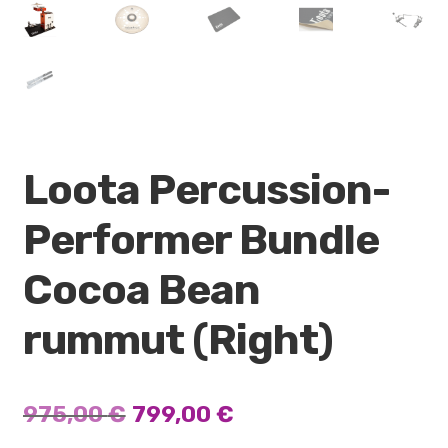
Loota Percussion-
Performer Bundle
Cocoa Bean
rummut (Right)
Alkuperäinen
Nykyinen
975,00
€
799,00
€