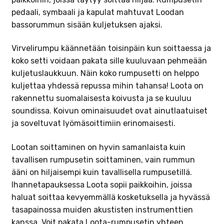
pedaali, symbaali ja kapulat mahtuvat Loodan
bassorummun sisään kuljetuksen ajaksi.
Virvelirumpu käännetään toisinpäin kun soittaessa ja
koko setti voidaan pakata sille kuuluvaan pehmeään
kuljetuslaukkuun. Näin koko rumpusetti on helppo
kuljettaa yhdessä repussa mihin tahansa! Loota on
rakennettu suomalaisesta koivusta ja se kuuluu
soundissa. Koivun ominaisuudet ovat ainutlaatuiset
ja soveltuvat lyömäsoittimiin erinomaisesti.
Lootan soittaminen on hyvin samanlaista kuin
tavallisen rumpusetin soittaminen, vain rummun
ääni on hiljaisempi kuin tavallisella rumpusetillä.
Ihannetapauksessa Loota sopii paikkoihin, joissa
haluat soittaa kevyemmällä kosketuksella ja hyvässä
tasapainossa muiden akustisten instrumenttien
kanssa. Voit pakata Loota-rumpusetin yhteen