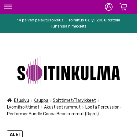
14 päivän palautusoikeus
Toimitus 0€ yli 200€ ostolla
ETUSIVU
Tuhansia nimikkeitä
HIFI
SOITTIMET/TARVIKKEET
Siirry
Siirry
KARAOKE
navigointiin
sisältöön
NUOTIT
PA/STUDIO
Etusivu
Kauppa
Soittimet/Tarvikkeet
Lyömäsoittimet
Akustiset rummut
Loota Percussion-
TARVIKKEET
Performer Bundle Cocoa Bean rummut (Right)
SEKALAISET
ALE!