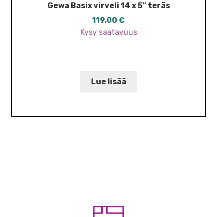
Gewa Basix virveli 14 x 5″ teräs
119,00
€
Kysy saatavuus
Lue lisää