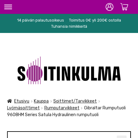
14 päivän palautusoikeus
Toimitus 0€ yli 200€ ostolla
ETUSIVU
Tuhansia nimikkeitä
HIFI
SOITTIMET/TARVIKKEET
Siirry
Siirry
KARAOKE
navigointiin
sisältöön
NUOTIT
PA/STUDIO
Etusivu
Kauppa
Soittimet/Tarvikkeet
Lyömäsoittimet
Rumputarvikkeet
Gibraltar Rumputuoli
TARVIKKEET
9608HM Series Satula Hydraulinen rumputuoli
SEKALAISET