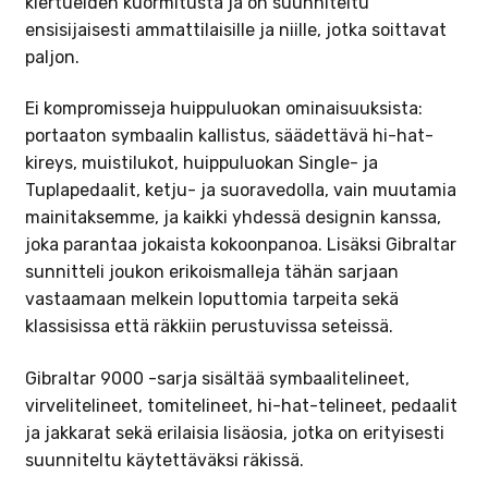
kiertueiden kuormitusta ja on suunniteltu
ensisijaisesti ammattilaisille ja niille, jotka soittavat
paljon.
Ei kompromisseja huippuluokan ominaisuuksista:
portaaton symbaalin kallistus, säädettävä hi-hat-
kireys, muistilukot, huippuluokan Single- ja
Tuplapedaalit, ketju- ja suoravedolla, vain muutamia
mainitaksemme, ja kaikki yhdessä designin kanssa,
joka parantaa jokaista kokoonpanoa. Lisäksi Gibraltar
sunnitteli joukon erikoismalleja tähän sarjaan
vastaamaan melkein loputtomia tarpeita sekä
klassisissa että räkkiin perustuvissa seteissä.
Gibraltar 9000 -sarja sisältää symbaalitelineet,
virvelitelineet, tomitelineet, hi-hat-telineet, pedaalit
ja jakkarat sekä erilaisia ​​lisäosia, jotka on erityisesti
suunniteltu käytettäväksi räkissä.