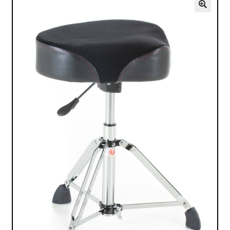
VALO
🔍
KÄYTETYT
YRITYS
TARJOUKSET