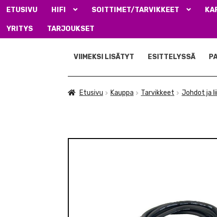
ETUSIVU
HIFI
SOITTIMET/TARVIKKEET
KA
YRITYS
TARJOUKSET
Siirry
Siirry
navigointiin
sisältöön
VIIMEKSI LISÄTYT
ESITTELYSSÄ
P
Etusivu
Kauppa
Tarvikkeet
Johdot ja l