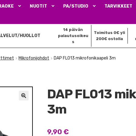
RAOKE
NUOTIT
PA/STUDIO
TARVIKKEET
14 päivän
Toimitus 0€ yli
ALVELUT/HUOLLOT
palautusoikeu
200€ ostolla
s
iittimet
Mikrofonijohdot
DAP FL013 mikrofonikaapeli 3m
DAP FL013 mik
🔍
3m
9,90
€