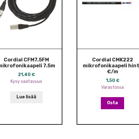
Cordial CFM7.5FM
Cordial CMK222
mikrofonikaapeli 7.5m
mikrofonikaapeli hin
€/m
21,40
€
1,50
€
Kysy saatavuus
Varastossa
Lue lisää
Osta