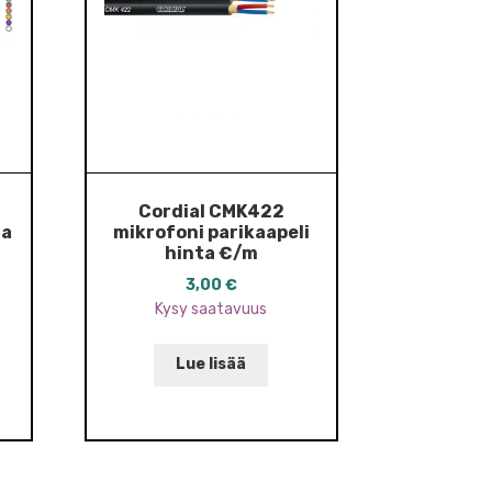
Cordial CMK422
ta
mikrofoni parikaapeli
hinta €/m
3,00
€
Kysy saatavuus
Lue lisää