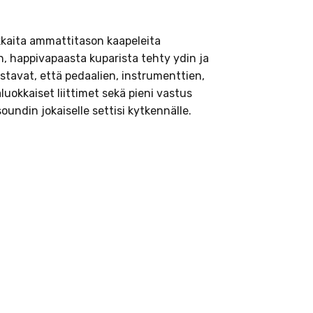
kkaita ammattitason kaapeleita
n, happivapaasta kuparista tehty ydin ja
istavat, että pedaalien, instrumenttien,
aluokkaiset liittimet sekä pieni vastus
undin jokaiselle settisi kytkennälle.