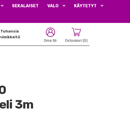
SEKALAISET
VALO
KÄYTETYT
Tuhansia
nimikkeitä
Oma tili
Ostoskori
(0)
0
eli 3m