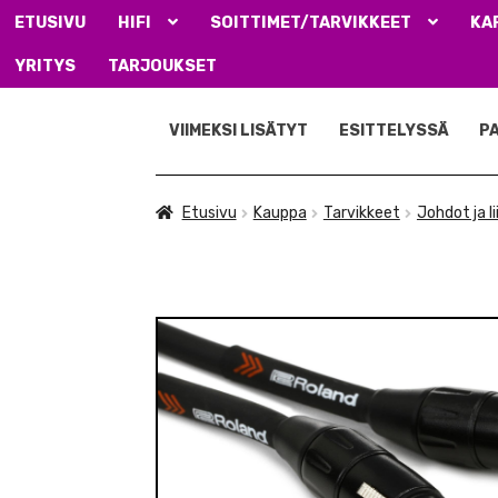
ETUSIVU
HIFI
SOITTIMET/TARVIKKEET
KA
YRITYS
TARJOUKSET
Siirry
Siirry
navigointiin
sisältöön
VIIMEKSI LISÄTYT
ESITTELYSSÄ
P
Etusivu
Kauppa
Tarvikkeet
Johdot ja l