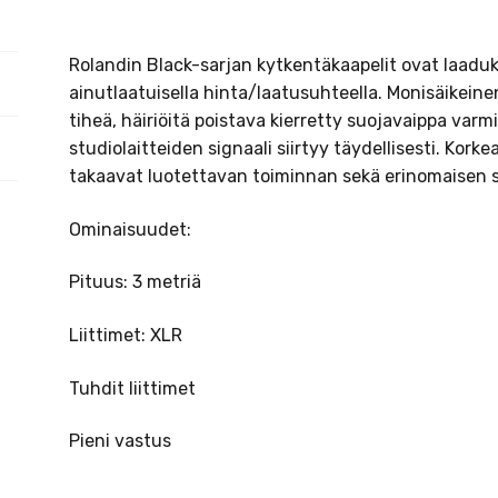
Rolandin Black-sarjan kytkentäkaapelit ovat laadu
ainutlaatuisella hinta/laatusuhteella. Monisäikeine
tiheä, häiriöitä poistava kierretty suojavaippa varm
studiolaitteiden signaali siirtyy täydellisesti. Korke
takaavat luotettavan toiminnan sekä erinomaisen so
Ominaisuudet:
Pituus: 3 metriä
Liittimet: XLR
Tuhdit liittimet
Pieni vastus