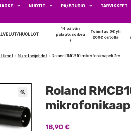
RAOKE
NUOTIT
PA/STUDIO
TARVIKKEET
14 päivän
Toimitus 0€ yli
ALVELUT/HUOLLOT
palautusoikeu
200€ ostolla
s
iittimet
Mikrofonijohdot
Roland RMCB10 mikrofonikaapeli 3m
Roland RMCB1
🔍
mikrofonikaap
18,90
€