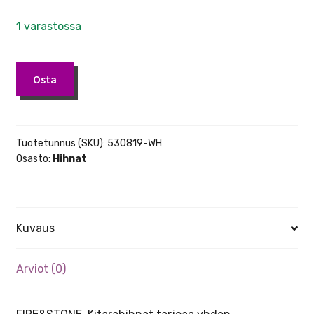
1 varastossa
Firestone
Osta
530819-
WH
valkoinen
kitarahihna
Tuotetunnus (SKU):
530819-WH
määrä
Osasto:
Hihnat
Kuvaus
Arviot (0)