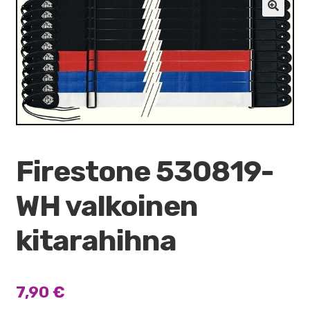
VALO
🔍
KÄYTETYT
YRITYS
TARJOUKSET
Firestone 530819-
WH valkoinen
kitarahihna
7,90
€