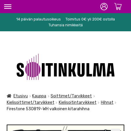
14 päivän palautusoikeus
Toimitus 0€ yli 200€ ostolla
ETUSIVU
Tuhansia nimikkeitä
HIFI
SOITTIMET/TARVIKKEET
Siirry
Siirry
KARAOKE
navigointiin
sisältöön
NUOTIT
PA/STUDIO
Etusivu
Kauppa
Soittimet/Tarvikkeet
Kielisoittimet/tarvikkeet
Kielisoitintarvikkeet
Hihnat
TARVIKKEET
Firestone 530819-WH valkoinen kitarahihna
SEKALAISET