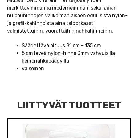
FIRE&STONE. Kitarahihnat tarjoaa yhden
merkittävimmän ja moderneimman, sekä laajan
huippuhihnojen valikoiman alkaen edullisista nylon-
ja grafiikkahihnoista aina taidokkaasti
valmistettuihin, vuorattuihin nahkahihnoihin.
Säädettävä pituus 81 cm – 135 cm
5 cm leveä nylon-hihna 3mm vahvuisilla
keinonahkapäädyillä
valkoinen
LIITTYVÄT TUOTTEET