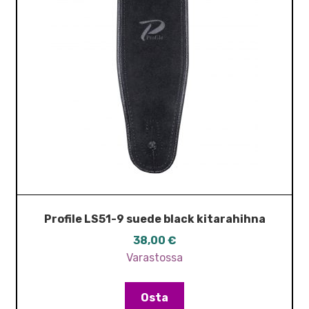
Profile LS51-9 suede black kitarahihna
38,00
€
Varastossa
Osta